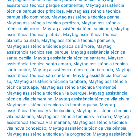
assistência técnica parque continental
,
Maytag assistência
técnica parque dos príncipes
,
Maytag assistência técnica
parque são domingos
,
Maytag assistência técnica penha
,
Maytag assistência técnica perdizes
,
Maytag assistência
técnica pinheiros
,
Maytag assistência técnica piqueri
,
Maytag
assistência técnica pirituba
,
Maytag assistência técnica
planalto paulista
,
Maytag assistência técnica pompeia
,
Maytag assistência técnica praça da árvore
,
Maytag
assistência técnica real parque
,
Maytag assistência técnica
santa cecília
,
Maytag assistência técnica santana
,
Maytag
assistência técnica santo amaro
,
Maytag assistência técnica
santo andré
,
Maytag assistência técnica são bernado
,
Maytag
assistência técnica são caetano
,
Maytag assistência técnica
sp
,
Maytag assistência técnica tamboré
,
Maytag assistência
técnica tatuapé
,
Maytag assistência técnica tremembé
,
Maytag assistência técnica vila buarque
,
Maytag assistência
técnica vila clementino
,
Maytag assistência técnica vila elvira
,
Maytag assistência técnica vila hamburguesa
,
Maytag
assistência técnica vila leolpodina
,
Maytag assistência técnica
vila madalena
,
Maytag assistência técnica vila maria
,
Maytag
assistência técnica vila mariana
,
Maytag assistência técnica
vila nova conceição
,
Maytag assistência técnica vila olímpia
,
Maytag assistência técnica vila progredior
,
Maytag assistência