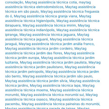
consolação
,
Maytag assistência técnica cotia
,
maytag
assistência técnica eletrodomésticos
,
Maytag assistência
técnica em são paulo
,
Maytag assistência técnica freguesia
do ó
,
Maytag assistência técnica granja viana
,
Maytag
assistência técnica higienópolis
,
Maytag assistência técnica
ibirapuera
,
Maytag assistência técnica imirim
,
Maytag
assistência técnica indianópolis
,
Maytag assistência técnica
ipiranga
,
Maytag assistência técnica jaguara
,
Maytag
assistência técnica jaguaré
,
Maytag assistência técnica
jaraguá
,
Maytag assistência técnica jardim anália franco
,
Maytag assistência técnica jardim cordeiro
,
Maytag
assistência técnica jardim das flores
,
Maytag assistência
técnica jardim europa
,
Maytag assistência técnica jardim
luzitania
,
Maytag assistência técnica jardim paulista
,
Maytag
assistência técnica jardim paulistano
,
Maytag assistência
técnica jardim petropolis
,
Maytag assistência técnica jardim
são bento
,
Maytag assistência técnica jardim são paulo
,
Maytag assistência técnica jardim silvia
,
Maytag assistência
técnica jardins
,
Maytag assistência técnica lapa
,
Maytag
assistência técnica moema
,
Maytag assistência técnica
morumbi
,
Maytag assistência técnica morumbi sul
,
Maytag
assistência técnica osasco
,
Maytag assistência técnica
pacembu
,
Maytag assistência técnica paineiras do morumbi
,
Maytag assistência técnica parada de taipas
,
Maytag