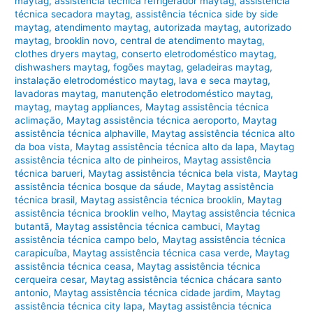
maytag
,
assistência técnica refrigerador maytag
,
assistência
técnica secadora maytag
,
assistência técnica side by side
maytag
,
atendimento maytag
,
autorizada maytag
,
autorizado
maytag
,
brooklin novo
,
central de atendimento maytag
,
clothes dryers maytag
,
conserto eletrodoméstico maytag
,
dishwashers maytag
,
fogões maytag
,
geladeiras maytag
,
instalação eletrodoméstico maytag
,
lava e seca maytag
,
lavadoras maytag
,
manutenção eletrodoméstico maytag
,
maytag
,
maytag appliances
,
Maytag assistência técnica
aclimação
,
Maytag assistência técnica aeroporto
,
Maytag
assistência técnica alphaville
,
Maytag assistência técnica alto
da boa vista
,
Maytag assistência técnica alto da lapa
,
Maytag
assistência técnica alto de pinheiros
,
Maytag assistência
técnica barueri
,
Maytag assistência técnica bela vista
,
Maytag
assistência técnica bosque da sáude
,
Maytag assistência
técnica brasil
,
Maytag assistência técnica brooklin
,
Maytag
assistência técnica brooklin velho
,
Maytag assistência técnica
butantã
,
Maytag assistência técnica cambuci
,
Maytag
assistência técnica campo belo
,
Maytag assistência técnica
carapicuíba
,
Maytag assistência técnica casa verde
,
Maytag
assistência técnica ceasa
,
Maytag assistência técnica
cerqueira cesar
,
Maytag assistência técnica chácara santo
antonio
,
Maytag assistência técnica cidade jardim
,
Maytag
assistência técnica city lapa
,
Maytag assistência técnica