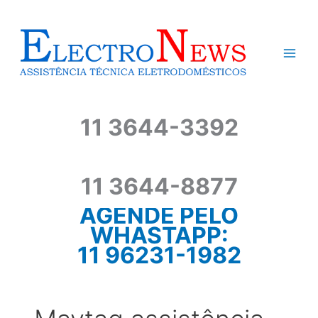
Ir
para
o
conteúdo
11 3644-3392
11 3644-8877
AGENDE PELO
WHASTAPP:
11 96231-1982