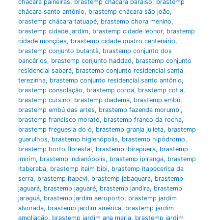
chácara paineiras
,
brastemp chácara paraíso
,
brastemp
chácara santo antônio
,
brastemp chácara são joão
,
brastemp chácara tatuapé
,
brastemp chora menino
,
brastemp cidade jardim
,
brastemp cidade leonor
,
brastemp
cidade monções
,
brastemp cidade quatro centenário
,
brastemp conjunto butantã
,
brastemp conjunto dos
bancários
,
brastemp conjunto haddad
,
brastemp conjunto
residencial sabará
,
brastemp conjunto residencial santa
terezinha
,
brastemp conjunto residencial santo antônio
,
brastemp consolação
,
brastemp coroa
,
brastemp cotia
,
brastemp cursino
,
brastemp diadema
,
brastemp embú
,
brastemp embú das artes
,
brastemp fazenda morumbi
,
brastemp francisco morato
,
brastemp franco da rocha
,
brastemp freguesia do ó
,
brastemp granja julieta
,
brastemp
guarulhos
,
brastemp higienópolis
,
brastemp hipódromo
,
brastemp horto florestal
,
brastemp ibirapuera
,
brastemp
imirim
,
brastemp indianópolis
,
brastemp ipiranga
,
brastemp
itaberaba
,
brastemp itaim bibi
,
brastemp itapecerica da
serra
,
brastemp itapevi
,
brastemp jabaquara
,
brastemp
jaguará
,
brastemp jaguaré
,
brastemp jandira
,
brastemp
jaraguá
,
brastemp jardim aeroporto
,
brastemp jardim
alvorada
,
brastemp jardim américa
,
brastemp jardim
ampliação
,
brastemp jardim ana maria
,
brastemp jardim