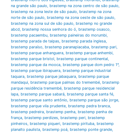
na grande são paulo
,
brastemp na zona centro de são paulo
,
brastemp na zona leste de são paulo
,
brastemp na zona
norte de são paulo
,
brastemp na zona oeste de são paulo
,
brastemp na zona sul de são paulo
,
brastemp no grande
abcd
,
brastemp nossa senhora do ó
,
brastemp osasco
,
brastemp pacaembu
,
brastemp paineiras do morumbi
,
brastemp parada de taipas
,
brastemp parada inglesa
,
brastemp paraíso
,
brastemp paranapiacaba
,
brastemp pari
,
brastemp parque anhanguera
,
brastemp parque anhembi
,
brastemp parque bristol
,
brastemp parque continental
,
brastemp parque da mooca
,
brastemp parque dom pedro 1°
,
brastemp parque ibirapuera
,
brastemp parque industrial
taquara
,
brastemp parque jabaquara
,
brastemp parque
mandaqui
,
brastemp parque palmas do tremembé
,
brastemp
parque residência tremembé
,
brastemp parque residencial
lapa
,
brastemp parque sabará
,
brastemp parque santa fé
,
brastemp parque santo antônio
,
brastemp parque são jorge
,
brastemp parque vila prudente
,
brastemp pedra branca
,
brastemp pedreira
,
brastemp penha
,
brastemp penha de
frança
,
brastemp perdizes
,
brastemp peri
,
brastemp
pinheiros
,
brastemp piqueri
,
brastemp pirituba
,
brastemp
planalto paulista
,
brastemp poá
,
brastemp ponte grande
,