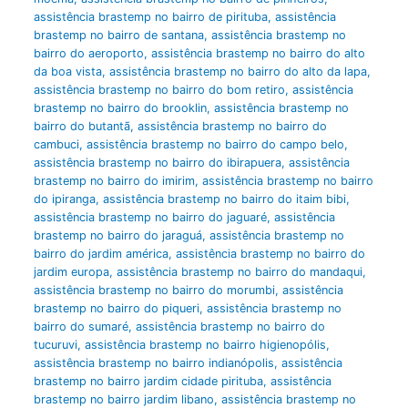
assistência brastemp no bairro de pirituba
,
assistência
brastemp no bairro de santana
,
assistência brastemp no
bairro do aeroporto
,
assistência brastemp no bairro do alto
da boa vista
,
assistência brastemp no bairro do alto da lapa
,
assistência brastemp no bairro do bom retiro
,
assistência
brastemp no bairro do brooklin
,
assistência brastemp no
bairro do butantã
,
assistência brastemp no bairro do
cambuci
,
assistência brastemp no bairro do campo belo
,
assistência brastemp no bairro do ibirapuera
,
assistência
brastemp no bairro do imirim
,
assistência brastemp no bairro
do ipiranga
,
assistência brastemp no bairro do itaim bibi
,
assistência brastemp no bairro do jaguaré
,
assistência
brastemp no bairro do jaraguá
,
assistência brastemp no
bairro do jardim américa
,
assistência brastemp no bairro do
jardim europa
,
assistência brastemp no bairro do mandaqui
,
assistência brastemp no bairro do morumbi
,
assistência
brastemp no bairro do piqueri
,
assistência brastemp no
bairro do sumaré
,
assistência brastemp no bairro do
tucuruvi
,
assistência brastemp no bairro higienopólis
,
assistência brastemp no bairro indianópolis
,
assistência
brastemp no bairro jardim cidade pirituba
,
assistência
brastemp no bairro jardim libano
,
assistência brastemp no