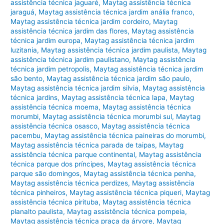
assistência técnica jaguaré
,
Maytag assistência técnica
jaraguá
,
Maytag assistência técnica jardim anália franco
,
Maytag assistência técnica jardim cordeiro
,
Maytag
assistência técnica jardim das flores
,
Maytag assistência
técnica jardim europa
,
Maytag assistência técnica jardim
luzitania
,
Maytag assistência técnica jardim paulista
,
Maytag
assistência técnica jardim paulistano
,
Maytag assistência
técnica jardim petropolis
,
Maytag assistência técnica jardim
são bento
,
Maytag assistência técnica jardim são paulo
,
Maytag assistência técnica jardim silvia
,
Maytag assistência
técnica jardins
,
Maytag assistência técnica lapa
,
Maytag
assistência técnica moema
,
Maytag assistência técnica
morumbi
,
Maytag assistência técnica morumbi sul
,
Maytag
assistência técnica osasco
,
Maytag assistência técnica
pacembu
,
Maytag assistência técnica paineiras do morumbi
,
Maytag assistência técnica parada de taipas
,
Maytag
assistência técnica parque continental
,
Maytag assistência
técnica parque dos príncipes
,
Maytag assistência técnica
parque são domingos
,
Maytag assistência técnica penha
,
Maytag assistência técnica perdizes
,
Maytag assistência
técnica pinheiros
,
Maytag assistência técnica piqueri
,
Maytag
assistência técnica pirituba
,
Maytag assistência técnica
planalto paulista
,
Maytag assistência técnica pompeia
,
Maytag assistência técnica praça da árvore
,
Maytag