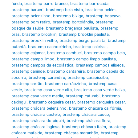
funda
,
brastemp barro branco
,
brastemp barrocada
,
brastemp barueri
,
brastemp bela vista
,
brastemp belém
,
brastemp belenzinho
,
brastemp bixiga
,
brastemp boaçava
,
brastemp bom retiro
,
brastemp bortolândia
,
brastemp
bosque da saúde
,
brastemp bragança paulista
,
brastemp
brás
,
brastemp brooklin
,
brastemp brooklin paulista
,
brastemp brooklin velho
,
brastemp burgo paulista
,
brastemp
butantã
,
brastemp cachoeirinha
,
brastemp caieiras
,
brastemp cajamar
,
brastemp cambuci
,
brastemp campo belo
,
brastemp campo limpo
,
brastemp campo limpo paulista
,
brastemp campos da escolástica
,
brastemp campos elíseos
,
brastemp canindé
,
brastemp cantareira
,
brastemp capela do
socorro
,
brastemp carandiru
,
brastemp carapicuíba
,
brastemp carrão
,
brastemp carrãozinho
,
brastemp casa
verde
,
brastemp casa verde alta
,
brastemp casa verde baixa
,
brastemp casa verde media
,
brastemp catumbi
,
brastemp
caxingui
,
brastemp cequeira cesar
,
brastemp cerqueira cesar
,
brastemp chácara belenzinho
,
brastemp chácara califórnia
,
brastemp chácara castelo
,
brastemp chácara cuoco
,
brastemp chácara do piquiri
,
brastemp chácara flora
,
brastemp chácara inglesa
,
brastemp chácara itaim
,
brastemp
chácara mafalda
,
brastemp chácara maranhão
,
brastemp