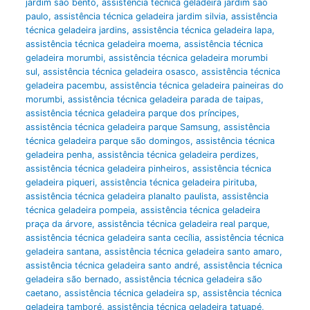
jardim são bento
,
assistência técnica geladeira jardim são
paulo
,
assistência técnica geladeira jardim silvia
,
assistência
técnica geladeira jardins
,
assistência técnica geladeira lapa
,
assistência técnica geladeira moema
,
assistência técnica
geladeira morumbi
,
assistência técnica geladeira morumbi
sul
,
assistência técnica geladeira osasco
,
assistência técnica
geladeira pacembu
,
assistência técnica geladeira paineiras do
morumbi
,
assistência técnica geladeira parada de taipas
,
assistência técnica geladeira parque dos príncipes
,
assistência técnica geladeira parque Samsung
,
assistência
técnica geladeira parque são domingos
,
assistência técnica
geladeira penha
,
assistência técnica geladeira perdizes
,
assistência técnica geladeira pinheiros
,
assistência técnica
geladeira piqueri
,
assistência técnica geladeira pirituba
,
assistência técnica geladeira planalto paulista
,
assistência
técnica geladeira pompeia
,
assistência técnica geladeira
praça da árvore
,
assistência técnica geladeira real parque
,
assistência técnica geladeira santa cecília
,
assistência técnica
geladeira santana
,
assistência técnica geladeira santo amaro
,
assistência técnica geladeira santo andré
,
assistência técnica
geladeira são bernado
,
assistência técnica geladeira são
caetano
,
assistência técnica geladeira sp
,
assistência técnica
geladeira tamboré
,
assistência técnica geladeira tatuapé
,