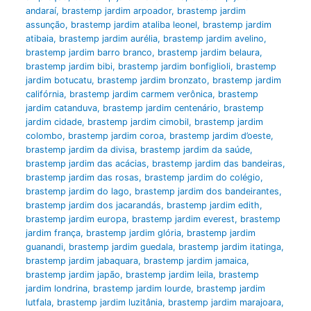
andaraí
,
brastemp jardim arpoador
,
brastemp jardim
assunção
,
brastemp jardim ataliba leonel
,
brastemp jardim
atibaia
,
brastemp jardim aurélia
,
brastemp jardim avelino
,
brastemp jardim barro branco
,
brastemp jardim belaura
,
brastemp jardim bibi
,
brastemp jardim bonfiglioli
,
brastemp
jardim botucatu
,
brastemp jardim bronzato
,
brastemp jardim
califórnia
,
brastemp jardim carmem verônica
,
brastemp
jardim catanduva
,
brastemp jardim centenário
,
brastemp
jardim cidade
,
brastemp jardim cimobil
,
brastemp jardim
colombo
,
brastemp jardim coroa
,
brastemp jardim d’oeste
,
brastemp jardim da divisa
,
brastemp jardim da saúde
,
brastemp jardim das acácias
,
brastemp jardim das bandeiras
,
brastemp jardim das rosas
,
brastemp jardim do colégio
,
brastemp jardim do lago
,
brastemp jardim dos bandeirantes
,
brastemp jardim dos jacarandás
,
brastemp jardim edith
,
brastemp jardim europa
,
brastemp jardim everest
,
brastemp
jardim frança
,
brastemp jardim glória
,
brastemp jardim
guanandi
,
brastemp jardim guedala
,
brastemp jardim itatinga
,
brastemp jardim jabaquara
,
brastemp jardim jamaica
,
brastemp jardim japão
,
brastemp jardim leila
,
brastemp
jardim londrina
,
brastemp jardim lourde
,
brastemp jardim
lutfala
,
brastemp jardim luzitânia
,
brastemp jardim marajoara
,