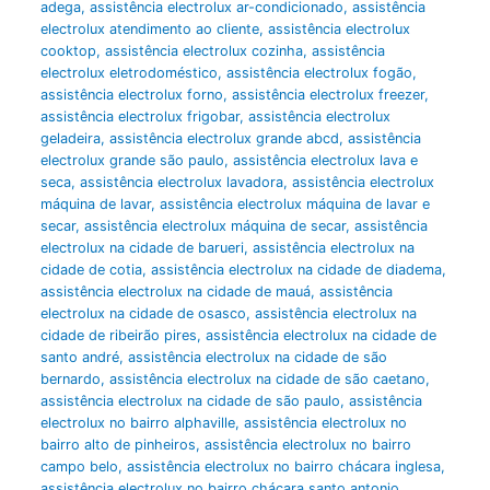
adega
,
assistência electrolux ar-condicionado
,
assistência
electrolux atendimento ao cliente
,
assistência electrolux
cooktop
,
assistência electrolux cozinha
,
assistência
electrolux eletrodoméstico
,
assistência electrolux fogão
,
assistência electrolux forno
,
assistência electrolux freezer
,
assistência electrolux frigobar
,
assistência electrolux
geladeira
,
assistência electrolux grande abcd
,
assistência
electrolux grande são paulo
,
assistência electrolux lava e
seca
,
assistência electrolux lavadora
,
assistência electrolux
máquina de lavar
,
assistência electrolux máquina de lavar e
secar
,
assistência electrolux máquina de secar
,
assistência
electrolux na cidade de barueri
,
assistência electrolux na
cidade de cotia
,
assistência electrolux na cidade de diadema
,
assistência electrolux na cidade de mauá
,
assistência
electrolux na cidade de osasco
,
assistência electrolux na
cidade de ribeirão pires
,
assistência electrolux na cidade de
santo andré
,
assistência electrolux na cidade de são
bernardo
,
assistência electrolux na cidade de são caetano
,
assistência electrolux na cidade de são paulo
,
assistência
electrolux no bairro alphaville
,
assistência electrolux no
bairro alto de pinheiros
,
assistência electrolux no bairro
campo belo
,
assistência electrolux no bairro chácara inglesa
,
assistência electrolux no bairro chácara santo antonio
,