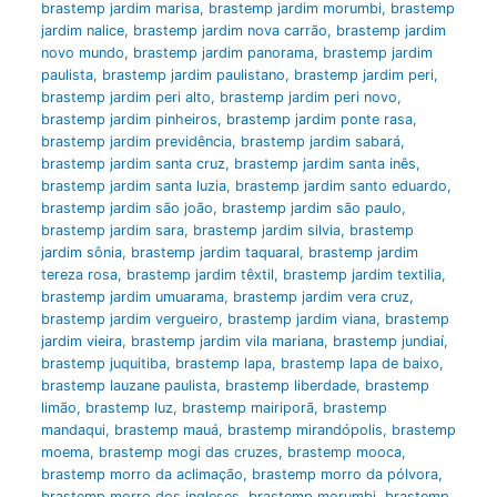
brastemp jardim marisa
,
brastemp jardim morumbi
,
brastemp
jardim nalice
,
brastemp jardim nova carrão
,
brastemp jardim
novo mundo
,
brastemp jardim panorama
,
brastemp jardim
paulista
,
brastemp jardim paulistano
,
brastemp jardim peri
,
brastemp jardim peri alto
,
brastemp jardim peri novo
,
brastemp jardim pinheiros
,
brastemp jardim ponte rasa
,
brastemp jardim previdência
,
brastemp jardim sabará
,
brastemp jardim santa cruz
,
brastemp jardim santa inês
,
brastemp jardim santa luzia
,
brastemp jardim santo eduardo
,
brastemp jardim são joão
,
brastemp jardim são paulo
,
brastemp jardim sara
,
brastemp jardim silvia
,
brastemp
jardim sônia
,
brastemp jardim taquaral
,
brastemp jardim
tereza rosa
,
brastemp jardim têxtil
,
brastemp jardim textilia
,
brastemp jardim umuarama
,
brastemp jardim vera cruz
,
brastemp jardim vergueiro
,
brastemp jardim viana
,
brastemp
jardim vieira
,
brastemp jardim vila mariana
,
brastemp jundiaí
,
brastemp juquitiba
,
brastemp lapa
,
brastemp lapa de baixo
,
brastemp lauzane paulista
,
brastemp liberdade
,
brastemp
limão
,
brastemp luz
,
brastemp mairiporã
,
brastemp
mandaqui
,
brastemp mauá
,
brastemp mirandópolis
,
brastemp
moema
,
brastemp mogi das cruzes
,
brastemp mooca
,
brastemp morro da aclimação
,
brastemp morro da pólvora
,
brastemp morro dos ingleses
,
brastemp morumbi
,
brastemp