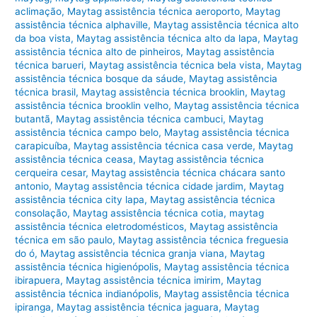
aclimação
,
Maytag assistência técnica aeroporto
,
Maytag
assistência técnica alphaville
,
Maytag assistência técnica alto
da boa vista
,
Maytag assistência técnica alto da lapa
,
Maytag
assistência técnica alto de pinheiros
,
Maytag assistência
técnica barueri
,
Maytag assistência técnica bela vista
,
Maytag
assistência técnica bosque da sáude
,
Maytag assistência
técnica brasil
,
Maytag assistência técnica brooklin
,
Maytag
assistência técnica brooklin velho
,
Maytag assistência técnica
butantã
,
Maytag assistência técnica cambuci
,
Maytag
assistência técnica campo belo
,
Maytag assistência técnica
carapicuíba
,
Maytag assistência técnica casa verde
,
Maytag
assistência técnica ceasa
,
Maytag assistência técnica
cerqueira cesar
,
Maytag assistência técnica chácara santo
antonio
,
Maytag assistência técnica cidade jardim
,
Maytag
assistência técnica city lapa
,
Maytag assistência técnica
consolação
,
Maytag assistência técnica cotia
,
maytag
assistência técnica eletrodomésticos
,
Maytag assistência
técnica em são paulo
,
Maytag assistência técnica freguesia
do ó
,
Maytag assistência técnica granja viana
,
Maytag
assistência técnica higienópolis
,
Maytag assistência técnica
ibirapuera
,
Maytag assistência técnica imirim
,
Maytag
assistência técnica indianópolis
,
Maytag assistência técnica
ipiranga
,
Maytag assistência técnica jaguara
,
Maytag