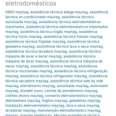
eletrodomésticos
0800 maytag
,
assistência técnica adega maytag
,
assistência
técnica ar-condicionado maytag
,
assistência técnica
autorizada maytag
,
assistência técnica eletrodomésticos
importados
,
assistência técnica eletrodomésticos importados
maytag
,
assistência técnica fogão maytag
,
assistência
técnica forno maytag
,
assistência técnica freezer maytag
,
assistência técnica frigobar maytag
,
assistência técnica
geladeira maytag
,
assistência técnica lava e seca maytag
,
assistência técnica lavadora maytag
,
assistência técnica
máquina de lavar e secar maytag
,
assistência técnica
máquina de lavar maytag
,
assistência técnica máquina de
secar maytag
,
assistência técnica maytag
,
assistência
técnica microondas maytag
,
assistência técnica refrigeração
maytag
,
assistência técnica refrigerador maytag
,
assistência
técnica secadora maytag
,
assistência técnica side by side
maytag
,
atendimento maytag
,
autorizada maytag
,
autorizado
maytag
,
brooklin novo
,
central de atendimento maytag
,
clothes dryers maytag
,
conserto eletrodoméstico maytag
,
dishwashers maytag
,
fogões maytag
,
geladeiras maytag
,
instalação eletrodoméstico maytag
,
lava e seca maytag
,
lavadoras maytag
,
manutenção eletrodoméstico maytag
,
maytag
,
maytag appliances
,
Maytag assistência técnica