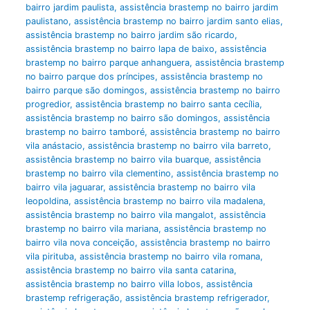
bairro jardim paulista
,
assistência brastemp no bairro jardim
paulistano
,
assistência brastemp no bairro jardim santo elias
,
assistência brastemp no bairro jardim são ricardo
,
assistência brastemp no bairro lapa de baixo
,
assistência
brastemp no bairro parque anhanguera
,
assistência brastemp
no bairro parque dos príncipes
,
assistência brastemp no
bairro parque são domingos
,
assistência brastemp no bairro
progredior
,
assistência brastemp no bairro santa cecília
,
assistência brastemp no bairro são domingos
,
assistência
brastemp no bairro tamboré
,
assistência brastemp no bairro
vila anástacio
,
assistência brastemp no bairro vila barreto
,
assistência brastemp no bairro vila buarque
,
assistência
brastemp no bairro vila clementino
,
assistência brastemp no
bairro vila jaguarar
,
assistência brastemp no bairro vila
leopoldina
,
assistência brastemp no bairro vila madalena
,
assistência brastemp no bairro vila mangalot
,
assistência
brastemp no bairro vila mariana
,
assistência brastemp no
bairro vila nova conceição
,
assistência brastemp no bairro
vila pirituba
,
assistência brastemp no bairro vila romana
,
assistência brastemp no bairro vila santa catarina
,
assistência brastemp no bairro villa lobos
,
assistência
brastemp refrigeração
,
assistência brastemp refrigerador
,