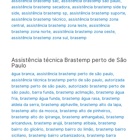
assistência brastemp sac
,
assistência brastemp são paulo
,
assistência brastemp secadora
,
assistência brastemp side by
side
,
assistência brastemp sp
,
assistência brastemp suporte
,
assistência brastemp técnico
,
assistência brastemp zona
central
,
assistência brastemp zona leste
,
assistência
brastemp zona norte
,
assistência brastemp zona oeste
,
assistência brastemp zona sul
,
brasemp
Assistência técnica Brastemp perto de São
Paulo
água branca
,
assistência brastemp perto de são paulo
,
assistência técnica brastemp perto de são paulo
,
autorizada
brastemp perto de são paulo
,
autorizado brastemp perto de
são paulo
,
barra funda
,
brastemp aclimação
,
brastemp água
fria
,
brastemp água funda
,
brastemp água rasa
,
brastemp
aldeia da serra
,
brastemp alphaville
,
brastemp alto da lapa
,
brastemp alto da mooca
,
brastemp alto de pinheiros
,
brastemp alto do ipiranga
,
brastemp anhangabaú
,
brastemp
aricanduva
,
brastemp arujá
,
brastemp atibaia
,
brastemp
bairro do glicério
,
brastemp bairro do limão
,
brastemp bairro
siciliano
,
brastemp bairro urbanizadora
,
brastemp barra