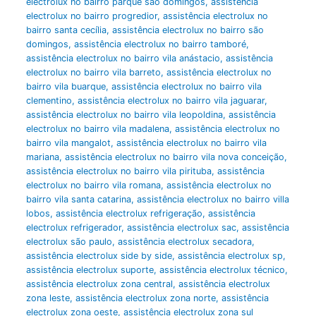
electrolux no bairro parque são domingos
,
assistência
electrolux no bairro progredior
,
assistência electrolux no
bairro santa cecília
,
assistência electrolux no bairro são
domingos
,
assistência electrolux no bairro tamboré
,
assistência electrolux no bairro vila anástacio
,
assistência
electrolux no bairro vila barreto
,
assistência electrolux no
bairro vila buarque
,
assistência electrolux no bairro vila
clementino
,
assistência electrolux no bairro vila jaguarar
,
assistência electrolux no bairro vila leopoldina
,
assistência
electrolux no bairro vila madalena
,
assistência electrolux no
bairro vila mangalot
,
assistência electrolux no bairro vila
mariana
,
assistência electrolux no bairro vila nova conceição
,
assistência electrolux no bairro vila pirituba
,
assistência
electrolux no bairro vila romana
,
assistência electrolux no
bairro vila santa catarina
,
assistência electrolux no bairro villa
lobos
,
assistência electrolux refrigeração
,
assistência
electrolux refrigerador
,
assistência electrolux sac
,
assistência
electrolux são paulo
,
assistência electrolux secadora
,
assistência electrolux side by side
,
assistência electrolux sp
,
assistência electrolux suporte
,
assistência electrolux técnico
,
assistência electrolux zona central
,
assistência electrolux
zona leste
,
assistência electrolux zona norte
,
assistência
electrolux zona oeste
,
assistência electrolux zona sul