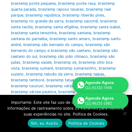
brastemp ponte pequena
,
brastemp ponte rasa
,
brastemp
quarta parada
,
brastemp raposo tavares
,
brastemp real
parque
,
brastemp república
,
brastemp ribeirão pires
,
brastemp rio grande da serra
,
brastemp sacomã
,
brastemp
santa cecília
,
brastemp santa efigênia
,
brastemp santa isabel
,
brastemp santa terezinha
,
brastemp santana
,
brastemp
santana do parnaíba
,
brastemp santo amaro
,
brastemp santo
andré
,
brastemp são bernado do campo
,
brastemp são
bernardo do campo e brastemp são caetano
,
brastemp são
caetano do sul
,
brastemp são joão clímaco
,
brastemp são
judas
,
brastemp saúde
,
brastemp sé
,
brastemp sítio boa
vista
,
brastemp sumaré
,
brastemp sumarezinho
,
brastemp
suzano
,
brastemp taboão da serra
,
brastemp taipas
,
brastemp tamboré
,
brastemp tatuapé
,
brastemp tremembé
,
Agende Agora
brastemp tucuruvi
,
brastemp várzea da barra funda
,
(11) 91332-7456
brastemp várzea paulista
,
brastemp vila aeroporto
,
brastemp
vila afonso celso
,
brastemp vila água funda
,
brastemp vila
Agende Agora
Importante: Este site faz uso de cookies que podem conter
(11) 96231-1982
albertina
,
brastemp vila alpina
,
brastemp vila amélia
,
informações de rastreamento sobre os visitantes para melhorar
brastemp vila anália
,
brastemp vila anastácio
,
brastemp vila
suas experiências no site. Política de Cookies.
anchieta
,
brastemp vila andrade
,
brastemp vila anglo
brasileira
,
brastemp vila antonina
,
brastemp vila aparecida
Sim, eu Aceito.
Política de Cookies
ivone
,
brastemp vila arapuá
,
brastemp vila argentina
,