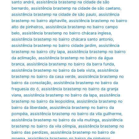
santo andré
,
assistência brastemp na cidade de são
bernardo
,
assistência brastemp na cidade de são caetano
,
assistência brastemp na cidade de são paulo
,
assistência
brastemp no bairro alphaville
,
assistência brastemp no bairro
alto de pinheiros
,
assistência brastemp no bairro campo
belo
,
assistência brastemp no bairro chácara inglesa
,
assistência brastemp no bairro chácara santo antonio
,
assistência brastemp no bairro cidade jardim
,
assistência
brastemp no bairro city lapa
,
assistência brastemp no bairro
da aclimação
,
assistência brastemp no bairro da água
branca
,
assistência brastemp no bairro da barra funda
,
assistência brastemp no bairro da bela vista
,
assistência
brastemp no bairro da casa verde
,
assistência brastemp no
bairro da consolação
,
assistência brastemp no bairro da
freguesia do ó
,
assistência brastemp no bairro da granja
viana
,
assistência brastemp no bairro da lapa
,
assistência
brastemp no bairro da leopoldina
,
assistência brastemp no
bairro da liberdade
,
assistência brastemp no bairro da
pompéia
,
assistência brastemp no bairro da vila guilherme
,
assistência brastemp no bairro da vila mutinga
,
assistência
brastemp no bairro da vila olímpia
,
assistência brastemp no
bairro das perdizes
,
assistência brastemp no bairro de
moema
,
assistência brastemp no bairro de pinheiros
,