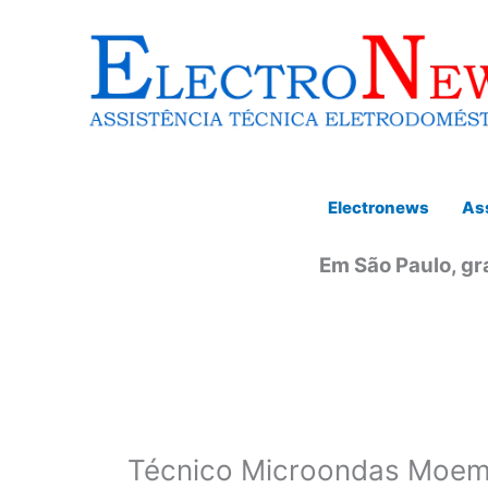
Ir
para
o
conteúdo
Electronews
Ass
Em São Paulo, gr
Técnico Microondas Moe