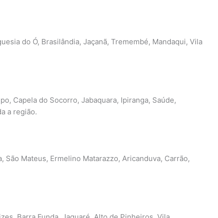
guesia do Ó, Brasilândia, Jaçanã, Tremembé, Mandaqui, Vila
o, Capela do Socorro, Jabaquara, Ipiranga, Saúde,
da a região.
a, São Mateus, Ermelino Matarazzo, Aricanduva, Carrão,
izes, Barra Funda, Jaguaré, Alto de Pinheiros, Vila