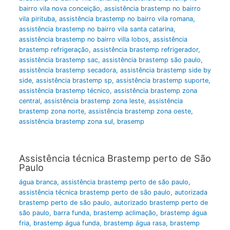
bairro vila nova conceição
,
assistência brastemp no bairro
vila pirituba
,
assistência brastemp no bairro vila romana
,
assistência brastemp no bairro vila santa catarina
,
assistência brastemp no bairro villa lobos
,
assistência
brastemp refrigeração
,
assistência brastemp refrigerador
,
assistência brastemp sac
,
assistência brastemp são paulo
,
assistência brastemp secadora
,
assistência brastemp side by
side
,
assistência brastemp sp
,
assistência brastemp suporte
,
assistência brastemp técnico
,
assistência brastemp zona
central
,
assistência brastemp zona leste
,
assistência
brastemp zona norte
,
assistência brastemp zona oeste
,
assistência brastemp zona sul
,
brasemp
Assistência técnica Brastemp perto de São
Paulo
água branca
,
assistência brastemp perto de são paulo
,
assistência técnica brastemp perto de são paulo
,
autorizada
brastemp perto de são paulo
,
autorizado brastemp perto de
são paulo
,
barra funda
,
brastemp aclimação
,
brastemp água
fria
,
brastemp água funda
,
brastemp água rasa
,
brastemp