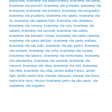
paulistana
,
brastemp vila pedra branca
,
brastemp vila peres
,
brastemp vila pizzotti
,
brastemp vila pompéia
,
brastemp vila
primavera
,
brastemp vila primeira
,
brastemp vila progredior
,
brastemp vila prudente
,
brastemp vila rabelo
,
brastemp vila
ré
,
brastemp vila regente feijó
,
brastemp vila remédios
,
brastemp vila romana
,
brastemp vila rute
,
brastemp vila
sabará
,
brastemp vila sacomã
,
brastemp vila salete
,
brastemp vila salvador romeu
,
brastemp vila santa catarina
,
brastemp vila santo antônio
,
brastemp vila santo stefano
,
brastemp vila são joão
,
brastemp vila são pedro
,
brastemp
vila siciliano
,
brastemp vila sofia
,
brastemp vila suzana
,
brastemp vila talarico
,
brastemp vila tramontano
,
brastemp
vila uberabinha
,
brastemp vila varanda
,
brastemp vila
vessoni
,
brastemp vila viera
,
brastemp vila zatt
,
brastemp
vila zélia
,
brastemp vila zilda
,
jardim anália franco
,
jardim
lígia
,
jardim santa lúcia
,
parque rebouças
,
parque vila lobos
,
santa boa vista
,
técnico brastemp perto de são paulo
,
vila
madalena
,
vila nogueira