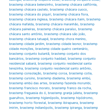
brastemp chácara belenzinho
,
brastemp chácara califórnia
,
brastemp chácara castelo
,
brastemp chácara cuoco
,
brastemp chácara do piquiri
,
brastemp chácara flora
,
brastemp chácara inglesa
,
brastemp chácara itaim
,
brastemp
chácara mafalda
,
brastemp chácara maranhão
,
brastemp
chácara paineiras
,
brastemp chácara paraíso
,
brastemp
chácara santo antônio
,
brastemp chácara são joão
,
brastemp chácara tatuapé
,
brastemp chora menino
,
brastemp cidade jardim
,
brastemp cidade leonor
,
brastemp
cidade monções
,
brastemp cidade quatro centenário
,
brastemp conjunto butantã
,
brastemp conjunto dos
bancários
,
brastemp conjunto haddad
,
brastemp conjunto
residencial sabará
,
brastemp conjunto residencial santa
terezinha
,
brastemp conjunto residencial santo antônio
,
brastemp consolação
,
brastemp coroa
,
brastemp cotia
,
brastemp cursino
,
brastemp diadema
,
brastemp embú
,
brastemp embú das artes
,
brastemp fazenda morumbi
,
brastemp francisco morato
,
brastemp franco da rocha
,
brastemp freguesia do ó
,
brastemp granja julieta
,
brastemp
guarulhos
,
brastemp higienópolis
,
brastemp hipódromo
,
brastemp horto florestal
,
brastemp ibirapuera
,
brastemp
imirim
,
brastemp indianópolis
,
brastemp ipiranga
,
brastemp