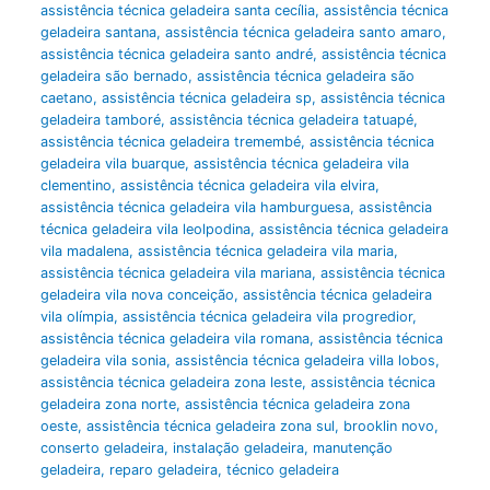
assistência técnica geladeira santa cecília
,
assistência técnica
geladeira santana
,
assistência técnica geladeira santo amaro
,
assistência técnica geladeira santo andré
,
assistência técnica
geladeira são bernado
,
assistência técnica geladeira são
caetano
,
assistência técnica geladeira sp
,
assistência técnica
geladeira tamboré
,
assistência técnica geladeira tatuapé
,
assistência técnica geladeira tremembé
,
assistência técnica
geladeira vila buarque
,
assistência técnica geladeira vila
clementino
,
assistência técnica geladeira vila elvira
,
assistência técnica geladeira vila hamburguesa
,
assistência
técnica geladeira vila leolpodina
,
assistência técnica geladeira
vila madalena
,
assistência técnica geladeira vila maria
,
assistência técnica geladeira vila mariana
,
assistência técnica
geladeira vila nova conceição
,
assistência técnica geladeira
vila olímpia
,
assistência técnica geladeira vila progredior
,
assistência técnica geladeira vila romana
,
assistência técnica
geladeira vila sonia
,
assistência técnica geladeira villa lobos
,
assistência técnica geladeira zona leste
,
assistência técnica
geladeira zona norte
,
assistência técnica geladeira zona
oeste
,
assistência técnica geladeira zona sul
,
brooklin novo
,
conserto geladeira
,
instalação geladeira
,
manutenção
geladeira
,
reparo geladeira
,
técnico geladeira