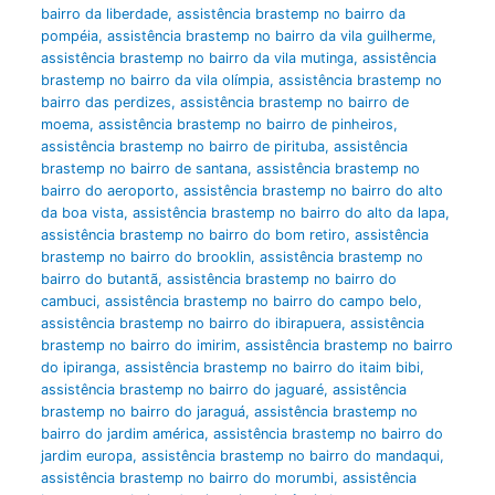
bairro da liberdade
,
assistência brastemp no bairro da
pompéia
,
assistência brastemp no bairro da vila guilherme
,
assistência brastemp no bairro da vila mutinga
,
assistência
brastemp no bairro da vila olímpia
,
assistência brastemp no
bairro das perdizes
,
assistência brastemp no bairro de
moema
,
assistência brastemp no bairro de pinheiros
,
assistência brastemp no bairro de pirituba
,
assistência
brastemp no bairro de santana
,
assistência brastemp no
bairro do aeroporto
,
assistência brastemp no bairro do alto
da boa vista
,
assistência brastemp no bairro do alto da lapa
,
assistência brastemp no bairro do bom retiro
,
assistência
brastemp no bairro do brooklin
,
assistência brastemp no
bairro do butantã
,
assistência brastemp no bairro do
cambuci
,
assistência brastemp no bairro do campo belo
,
assistência brastemp no bairro do ibirapuera
,
assistência
brastemp no bairro do imirim
,
assistência brastemp no bairro
do ipiranga
,
assistência brastemp no bairro do itaim bibi
,
assistência brastemp no bairro do jaguaré
,
assistência
brastemp no bairro do jaraguá
,
assistência brastemp no
bairro do jardim américa
,
assistência brastemp no bairro do
jardim europa
,
assistência brastemp no bairro do mandaqui
,
assistência brastemp no bairro do morumbi
,
assistência