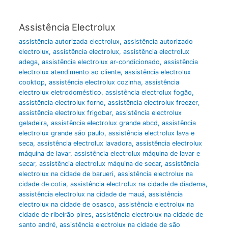
Assistência Electrolux
assistência autorizada electrolux
,
assistência autorizado
electrolux
,
assistência electrolux
,
assistência electrolux
adega
,
assistência electrolux ar-condicionado
,
assistência
electrolux atendimento ao cliente
,
assistência electrolux
cooktop
,
assistência electrolux cozinha
,
assistência
electrolux eletrodoméstico
,
assistência electrolux fogão
,
assistência electrolux forno
,
assistência electrolux freezer
,
assistência electrolux frigobar
,
assistência electrolux
geladeira
,
assistência electrolux grande abcd
,
assistência
electrolux grande são paulo
,
assistência electrolux lava e
seca
,
assistência electrolux lavadora
,
assistência electrolux
máquina de lavar
,
assistência electrolux máquina de lavar e
secar
,
assistência electrolux máquina de secar
,
assistência
electrolux na cidade de barueri
,
assistência electrolux na
cidade de cotia
,
assistência electrolux na cidade de diadema
,
assistência electrolux na cidade de mauá
,
assistência
electrolux na cidade de osasco
,
assistência electrolux na
cidade de ribeirão pires
,
assistência electrolux na cidade de
santo andré
,
assistência electrolux na cidade de são