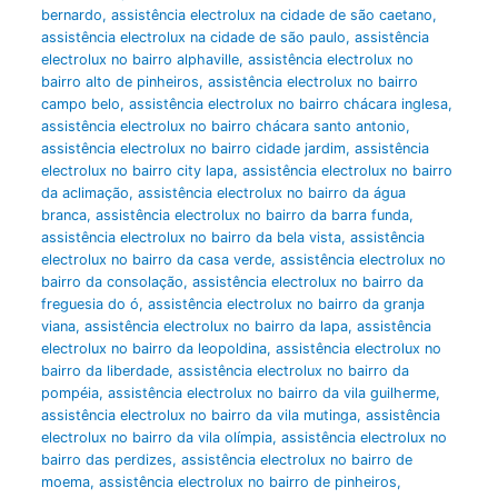
bernardo
,
assistência electrolux na cidade de são caetano
,
assistência electrolux na cidade de são paulo
,
assistência
electrolux no bairro alphaville
,
assistência electrolux no
bairro alto de pinheiros
,
assistência electrolux no bairro
campo belo
,
assistência electrolux no bairro chácara inglesa
,
assistência electrolux no bairro chácara santo antonio
,
assistência electrolux no bairro cidade jardim
,
assistência
electrolux no bairro city lapa
,
assistência electrolux no bairro
da aclimação
,
assistência electrolux no bairro da água
branca
,
assistência electrolux no bairro da barra funda
,
assistência electrolux no bairro da bela vista
,
assistência
electrolux no bairro da casa verde
,
assistência electrolux no
bairro da consolação
,
assistência electrolux no bairro da
freguesia do ó
,
assistência electrolux no bairro da granja
viana
,
assistência electrolux no bairro da lapa
,
assistência
electrolux no bairro da leopoldina
,
assistência electrolux no
bairro da liberdade
,
assistência electrolux no bairro da
pompéia
,
assistência electrolux no bairro da vila guilherme
,
assistência electrolux no bairro da vila mutinga
,
assistência
electrolux no bairro da vila olímpia
,
assistência electrolux no
bairro das perdizes
,
assistência electrolux no bairro de
moema
,
assistência electrolux no bairro de pinheiros
,