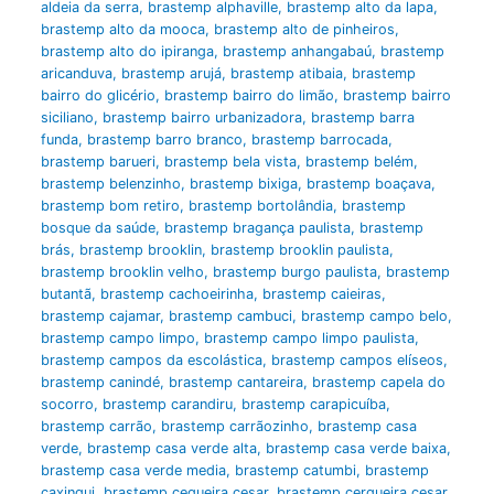
aldeia da serra
,
brastemp alphaville
,
brastemp alto da lapa
,
brastemp alto da mooca
,
brastemp alto de pinheiros
,
brastemp alto do ipiranga
,
brastemp anhangabaú
,
brastemp
aricanduva
,
brastemp arujá
,
brastemp atibaia
,
brastemp
bairro do glicério
,
brastemp bairro do limão
,
brastemp bairro
siciliano
,
brastemp bairro urbanizadora
,
brastemp barra
funda
,
brastemp barro branco
,
brastemp barrocada
,
brastemp barueri
,
brastemp bela vista
,
brastemp belém
,
brastemp belenzinho
,
brastemp bixiga
,
brastemp boaçava
,
brastemp bom retiro
,
brastemp bortolândia
,
brastemp
bosque da saúde
,
brastemp bragança paulista
,
brastemp
brás
,
brastemp brooklin
,
brastemp brooklin paulista
,
brastemp brooklin velho
,
brastemp burgo paulista
,
brastemp
butantã
,
brastemp cachoeirinha
,
brastemp caieiras
,
brastemp cajamar
,
brastemp cambuci
,
brastemp campo belo
,
brastemp campo limpo
,
brastemp campo limpo paulista
,
brastemp campos da escolástica
,
brastemp campos elíseos
,
brastemp canindé
,
brastemp cantareira
,
brastemp capela do
socorro
,
brastemp carandiru
,
brastemp carapicuíba
,
brastemp carrão
,
brastemp carrãozinho
,
brastemp casa
verde
,
brastemp casa verde alta
,
brastemp casa verde baixa
,
brastemp casa verde media
,
brastemp catumbi
,
brastemp
caxingui
,
brastemp cequeira cesar
,
brastemp cerqueira cesar
,