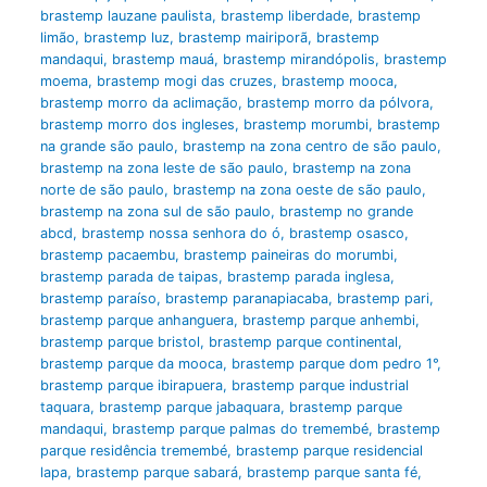
brastemp lauzane paulista
,
brastemp liberdade
,
brastemp
limão
,
brastemp luz
,
brastemp mairiporã
,
brastemp
mandaqui
,
brastemp mauá
,
brastemp mirandópolis
,
brastemp
moema
,
brastemp mogi das cruzes
,
brastemp mooca
,
brastemp morro da aclimação
,
brastemp morro da pólvora
,
brastemp morro dos ingleses
,
brastemp morumbi
,
brastemp
na grande são paulo
,
brastemp na zona centro de são paulo
,
brastemp na zona leste de são paulo
,
brastemp na zona
norte de são paulo
,
brastemp na zona oeste de são paulo
,
brastemp na zona sul de são paulo
,
brastemp no grande
abcd
,
brastemp nossa senhora do ó
,
brastemp osasco
,
brastemp pacaembu
,
brastemp paineiras do morumbi
,
brastemp parada de taipas
,
brastemp parada inglesa
,
brastemp paraíso
,
brastemp paranapiacaba
,
brastemp pari
,
brastemp parque anhanguera
,
brastemp parque anhembi
,
brastemp parque bristol
,
brastemp parque continental
,
brastemp parque da mooca
,
brastemp parque dom pedro 1°
,
brastemp parque ibirapuera
,
brastemp parque industrial
taquara
,
brastemp parque jabaquara
,
brastemp parque
mandaqui
,
brastemp parque palmas do tremembé
,
brastemp
parque residência tremembé
,
brastemp parque residencial
lapa
,
brastemp parque sabará
,
brastemp parque santa fé
,