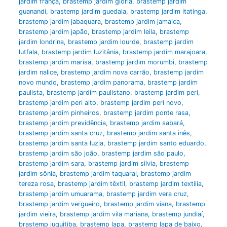
jardim frança
,
brastemp jardim glória
,
brastemp jardim
guanandi
,
brastemp jardim guedala
,
brastemp jardim itatinga
,
brastemp jardim jabaquara
,
brastemp jardim jamaica
,
brastemp jardim japão
,
brastemp jardim leila
,
brastemp
jardim londrina
,
brastemp jardim lourde
,
brastemp jardim
lutfala
,
brastemp jardim luzitânia
,
brastemp jardim marajoara
,
brastemp jardim marisa
,
brastemp jardim morumbi
,
brastemp
jardim nalice
,
brastemp jardim nova carrão
,
brastemp jardim
novo mundo
,
brastemp jardim panorama
,
brastemp jardim
paulista
,
brastemp jardim paulistano
,
brastemp jardim peri
,
brastemp jardim peri alto
,
brastemp jardim peri novo
,
brastemp jardim pinheiros
,
brastemp jardim ponte rasa
,
brastemp jardim previdência
,
brastemp jardim sabará
,
brastemp jardim santa cruz
,
brastemp jardim santa inês
,
brastemp jardim santa luzia
,
brastemp jardim santo eduardo
,
brastemp jardim são joão
,
brastemp jardim são paulo
,
brastemp jardim sara
,
brastemp jardim silvia
,
brastemp
jardim sônia
,
brastemp jardim taquaral
,
brastemp jardim
tereza rosa
,
brastemp jardim têxtil
,
brastemp jardim textilia
,
brastemp jardim umuarama
,
brastemp jardim vera cruz
,
brastemp jardim vergueiro
,
brastemp jardim viana
,
brastemp
jardim vieira
,
brastemp jardim vila mariana
,
brastemp jundiaí
,
brastemp juquitiba
,
brastemp lapa
,
brastemp lapa de baixo
,