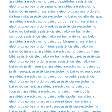
assistência electrolux no bairro de pirituba
,
assistência
electrolux no bairro de santana
,
assistência electrolux no
bairro do aeroporto
,
assistência electrolux no bairro do alto
da boa vista
,
assistência electrolux no bairro do alto da lapa
,
assistência electrolux no bairro do bom retiro
,
assistência
electrolux no bairro do brooklin
,
assistência electrolux no
bairro do butantã
,
assistência electrolux no bairro do
cambuci
,
assistência electrolux no bairro do campo belo
,
assistência electrolux no bairro do ibirapuera
,
assistência
electrolux no bairro do imirim
,
assistência electrolux no
bairro do ipiranga
,
assistência electrolux no bairro do itaim
bibi
,
assistência electrolux no bairro do jaguaré
,
assistência
electrolux no bairro do jaraguá
,
assistência electrolux no
bairro do jardim américa
,
assistência electrolux no bairro do
jardim europa
,
assistência electrolux no bairro do mandaqui
,
assistência electrolux no bairro do morumbi
,
assistência
electrolux no bairro do piqueri
,
assistência electrolux no
bairro do sumaré
,
assistência electrolux no bairro do
tucuruvi
,
assistência electrolux no bairro higienopólis
,
assistência electrolux no bairro indianópolis
,
assistência
electrolux no bairro jardim cidade pirituba
,
assistência
electrolux no bairro jardim libano
,
assistência electrolux no
bairro jardim paulista
,
assistência electrolux no bairro jardim