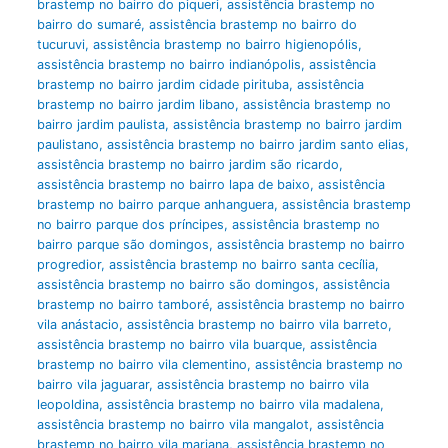
brastemp no bairro do piqueri
,
assistência brastemp no
bairro do sumaré
,
assistência brastemp no bairro do
tucuruvi
,
assistência brastemp no bairro higienopólis
,
assistência brastemp no bairro indianópolis
,
assistência
brastemp no bairro jardim cidade pirituba
,
assistência
brastemp no bairro jardim libano
,
assistência brastemp no
bairro jardim paulista
,
assistência brastemp no bairro jardim
paulistano
,
assistência brastemp no bairro jardim santo elias
,
assistência brastemp no bairro jardim são ricardo
,
assistência brastemp no bairro lapa de baixo
,
assistência
brastemp no bairro parque anhanguera
,
assistência brastemp
no bairro parque dos príncipes
,
assistência brastemp no
bairro parque são domingos
,
assistência brastemp no bairro
progredior
,
assistência brastemp no bairro santa cecília
,
assistência brastemp no bairro são domingos
,
assistência
brastemp no bairro tamboré
,
assistência brastemp no bairro
vila anástacio
,
assistência brastemp no bairro vila barreto
,
assistência brastemp no bairro vila buarque
,
assistência
brastemp no bairro vila clementino
,
assistência brastemp no
bairro vila jaguarar
,
assistência brastemp no bairro vila
leopoldina
,
assistência brastemp no bairro vila madalena
,
assistência brastemp no bairro vila mangalot
,
assistência
brastemp no bairro vila mariana
,
assistência brastemp no