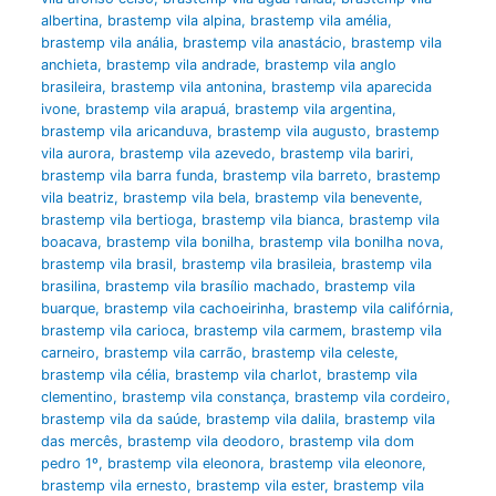
albertina
,
brastemp vila alpina
,
brastemp vila amélia
,
brastemp vila anália
,
brastemp vila anastácio
,
brastemp vila
anchieta
,
brastemp vila andrade
,
brastemp vila anglo
brasileira
,
brastemp vila antonina
,
brastemp vila aparecida
ivone
,
brastemp vila arapuá
,
brastemp vila argentina
,
brastemp vila aricanduva
,
brastemp vila augusto
,
brastemp
vila aurora
,
brastemp vila azevedo
,
brastemp vila bariri
,
brastemp vila barra funda
,
brastemp vila barreto
,
brastemp
vila beatriz
,
brastemp vila bela
,
brastemp vila benevente
,
brastemp vila bertioga
,
brastemp vila bianca
,
brastemp vila
boacava
,
brastemp vila bonilha
,
brastemp vila bonilha nova
,
brastemp vila brasil
,
brastemp vila brasileia
,
brastemp vila
brasilina
,
brastemp vila brasílio machado
,
brastemp vila
buarque
,
brastemp vila cachoeirinha
,
brastemp vila califórnia
,
brastemp vila carioca
,
brastemp vila carmem
,
brastemp vila
carneiro
,
brastemp vila carrão
,
brastemp vila celeste
,
brastemp vila célia
,
brastemp vila charlot
,
brastemp vila
clementino
,
brastemp vila constança
,
brastemp vila cordeiro
,
brastemp vila da saúde
,
brastemp vila dalila
,
brastemp vila
das mercês
,
brastemp vila deodoro
,
brastemp vila dom
pedro 1º
,
brastemp vila eleonora
,
brastemp vila eleonore
,
brastemp vila ernesto
,
brastemp vila ester
,
brastemp vila