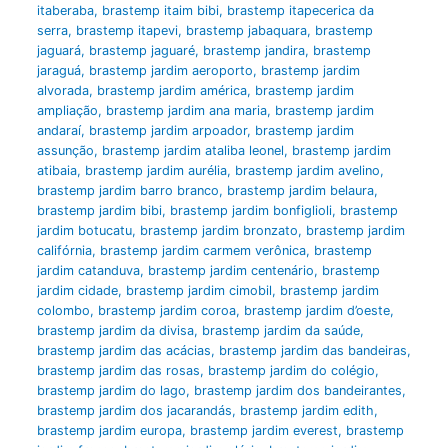
itaberaba
,
brastemp itaim bibi
,
brastemp itapecerica da
serra
,
brastemp itapevi
,
brastemp jabaquara
,
brastemp
jaguará
,
brastemp jaguaré
,
brastemp jandira
,
brastemp
jaraguá
,
brastemp jardim aeroporto
,
brastemp jardim
alvorada
,
brastemp jardim américa
,
brastemp jardim
ampliação
,
brastemp jardim ana maria
,
brastemp jardim
andaraí
,
brastemp jardim arpoador
,
brastemp jardim
assunção
,
brastemp jardim ataliba leonel
,
brastemp jardim
atibaia
,
brastemp jardim aurélia
,
brastemp jardim avelino
,
brastemp jardim barro branco
,
brastemp jardim belaura
,
brastemp jardim bibi
,
brastemp jardim bonfiglioli
,
brastemp
jardim botucatu
,
brastemp jardim bronzato
,
brastemp jardim
califórnia
,
brastemp jardim carmem verônica
,
brastemp
jardim catanduva
,
brastemp jardim centenário
,
brastemp
jardim cidade
,
brastemp jardim cimobil
,
brastemp jardim
colombo
,
brastemp jardim coroa
,
brastemp jardim d’oeste
,
brastemp jardim da divisa
,
brastemp jardim da saúde
,
brastemp jardim das acácias
,
brastemp jardim das bandeiras
,
brastemp jardim das rosas
,
brastemp jardim do colégio
,
brastemp jardim do lago
,
brastemp jardim dos bandeirantes
,
brastemp jardim dos jacarandás
,
brastemp jardim edith
,
brastemp jardim europa
,
brastemp jardim everest
,
brastemp