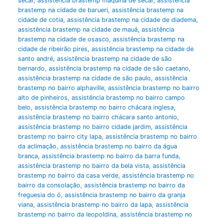
secar
,
assistência brastemp máquina de secar
,
assistência
brastemp na cidade de barueri
,
assistência brastemp na
cidade de cotia
,
assistência brastemp na cidade de diadema
,
assistência brastemp na cidade de mauá
,
assistência
brastemp na cidade de osasco
,
assistência brastemp na
cidade de ribeirão pires
,
assistência brastemp na cidade de
santo andré
,
assistência brastemp na cidade de são
bernardo
,
assistência brastemp na cidade de são caetano
,
assistência brastemp na cidade de são paulo
,
assistência
brastemp no bairro alphaville
,
assistência brastemp no bairro
alto de pinheiros
,
assistência brastemp no bairro campo
belo
,
assistência brastemp no bairro chácara inglesa
,
assistência brastemp no bairro chácara santo antonio
,
assistência brastemp no bairro cidade jardim
,
assistência
brastemp no bairro city lapa
,
assistência brastemp no bairro
da aclimação
,
assistência brastemp no bairro da água
branca
,
assistência brastemp no bairro da barra funda
,
assistência brastemp no bairro da bela vista
,
assistência
brastemp no bairro da casa verde
,
assistência brastemp no
bairro da consolação
,
assistência brastemp no bairro da
freguesia do ó
,
assistência brastemp no bairro da granja
viana
,
assistência brastemp no bairro da lapa
,
assistência
brastemp no bairro da leopoldina
,
assistência brastemp no