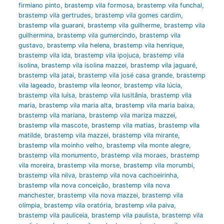
firmiano pinto
,
brastemp vila formosa
,
brastemp vila funchal
,
brastemp vila gertrudes
,
brastemp vila gomes cardim
,
brastemp vila guarani
,
brastemp vila guilherme
,
brastemp vila
guilhermina
,
brastemp vila gumercindo
,
brastemp vila
gustavo
,
brastemp vila helena
,
brastemp vila henrique
,
brastemp vila ida
,
brastemp vila ipojuca
,
brastemp vila
isolina
,
brastemp vila isolina mazzei
,
brastemp vila jaguaré
,
brastemp vila jatai
,
brastemp vila josé casa grande
,
brastemp
vila lageado
,
brastemp vila leonor
,
brastemp vila lúcia
,
brastemp vila luísa
,
brastemp vila lusitânia
,
brastemp vila
maria
,
brastemp vila maria alta
,
brastemp vila maria baixa
,
brastemp vila mariana
,
brastemp vila mariza mazzei
,
brastemp vila mascote
,
brastemp vila matias
,
brastemp vila
matilde
,
brastemp vila mazzei
,
brastemp vila mirante
,
brastemp vila moinho velho
,
brastemp vila monte alegre
,
brastemp vila monumento
,
brastemp vila moraes
,
brastemp
vila moreira
,
brastemp vila morse
,
brastemp vila morumbi
,
brastemp vila nilva
,
brastemp vila nova cachoeirinha
,
brastemp vila nova conceição
,
brastemp vila nova
manchester
,
brastemp vila nova mazzei
,
brastemp vila
olímpia
,
brastemp vila oratória
,
brastemp vila paiva
,
brastemp vila pauliceia
,
brastemp vila paulista
,
brastemp vila