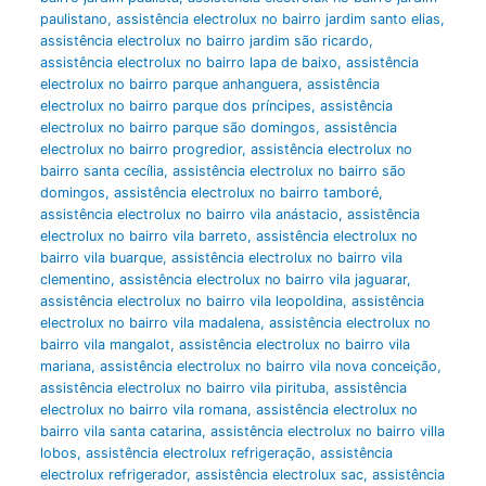
paulistano
,
assistência electrolux no bairro jardim santo elias
,
assistência electrolux no bairro jardim são ricardo
,
assistência electrolux no bairro lapa de baixo
,
assistência
electrolux no bairro parque anhanguera
,
assistência
electrolux no bairro parque dos príncipes
,
assistência
electrolux no bairro parque são domingos
,
assistência
electrolux no bairro progredior
,
assistência electrolux no
bairro santa cecília
,
assistência electrolux no bairro são
domingos
,
assistência electrolux no bairro tamboré
,
assistência electrolux no bairro vila anástacio
,
assistência
electrolux no bairro vila barreto
,
assistência electrolux no
bairro vila buarque
,
assistência electrolux no bairro vila
clementino
,
assistência electrolux no bairro vila jaguarar
,
assistência electrolux no bairro vila leopoldina
,
assistência
electrolux no bairro vila madalena
,
assistência electrolux no
bairro vila mangalot
,
assistência electrolux no bairro vila
mariana
,
assistência electrolux no bairro vila nova conceição
,
assistência electrolux no bairro vila pirituba
,
assistência
electrolux no bairro vila romana
,
assistência electrolux no
bairro vila santa catarina
,
assistência electrolux no bairro villa
lobos
,
assistência electrolux refrigeração
,
assistência
electrolux refrigerador
,
assistência electrolux sac
,
assistência