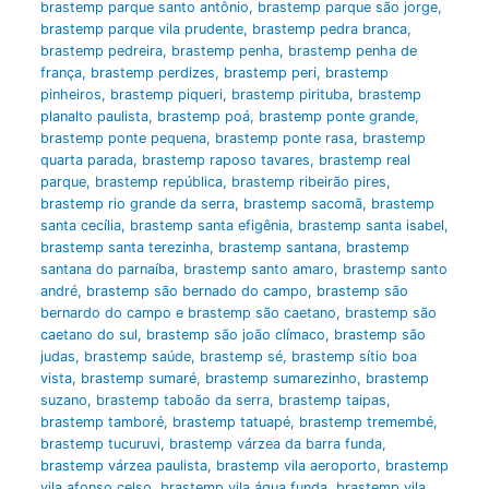
brastemp parque santo antônio
,
brastemp parque são jorge
,
brastemp parque vila prudente
,
brastemp pedra branca
,
brastemp pedreira
,
brastemp penha
,
brastemp penha de
frança
,
brastemp perdizes
,
brastemp peri
,
brastemp
pinheiros
,
brastemp piqueri
,
brastemp pirituba
,
brastemp
planalto paulista
,
brastemp poá
,
brastemp ponte grande
,
brastemp ponte pequena
,
brastemp ponte rasa
,
brastemp
quarta parada
,
brastemp raposo tavares
,
brastemp real
parque
,
brastemp república
,
brastemp ribeirão pires
,
brastemp rio grande da serra
,
brastemp sacomã
,
brastemp
santa cecília
,
brastemp santa efigênia
,
brastemp santa isabel
,
brastemp santa terezinha
,
brastemp santana
,
brastemp
santana do parnaíba
,
brastemp santo amaro
,
brastemp santo
andré
,
brastemp são bernado do campo
,
brastemp são
bernardo do campo e brastemp são caetano
,
brastemp são
caetano do sul
,
brastemp são joão clímaco
,
brastemp são
judas
,
brastemp saúde
,
brastemp sé
,
brastemp sítio boa
vista
,
brastemp sumaré
,
brastemp sumarezinho
,
brastemp
suzano
,
brastemp taboão da serra
,
brastemp taipas
,
brastemp tamboré
,
brastemp tatuapé
,
brastemp tremembé
,
brastemp tucuruvi
,
brastemp várzea da barra funda
,
brastemp várzea paulista
,
brastemp vila aeroporto
,
brastemp
vila afonso celso
,
brastemp vila água funda
,
brastemp vila