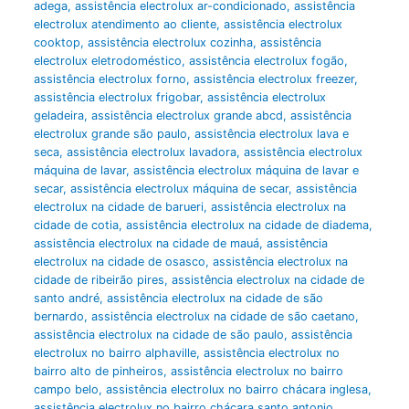
adega
,
assistência electrolux ar-condicionado
,
assistência
electrolux atendimento ao cliente
,
assistência electrolux
cooktop
,
assistência electrolux cozinha
,
assistência
electrolux eletrodoméstico
,
assistência electrolux fogão
,
assistência electrolux forno
,
assistência electrolux freezer
,
assistência electrolux frigobar
,
assistência electrolux
geladeira
,
assistência electrolux grande abcd
,
assistência
electrolux grande são paulo
,
assistência electrolux lava e
seca
,
assistência electrolux lavadora
,
assistência electrolux
máquina de lavar
,
assistência electrolux máquina de lavar e
secar
,
assistência electrolux máquina de secar
,
assistência
electrolux na cidade de barueri
,
assistência electrolux na
cidade de cotia
,
assistência electrolux na cidade de diadema
,
assistência electrolux na cidade de mauá
,
assistência
electrolux na cidade de osasco
,
assistência electrolux na
cidade de ribeirão pires
,
assistência electrolux na cidade de
santo andré
,
assistência electrolux na cidade de são
bernardo
,
assistência electrolux na cidade de são caetano
,
assistência electrolux na cidade de são paulo
,
assistência
electrolux no bairro alphaville
,
assistência electrolux no
bairro alto de pinheiros
,
assistência electrolux no bairro
campo belo
,
assistência electrolux no bairro chácara inglesa
,
assistência electrolux no bairro chácara santo antonio
,