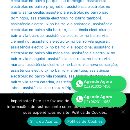
electrolux no bairro parque são domingos
,
assistência
electrolux no bairro progredior
,
assistência electrolux no
bairro santa cecília
,
assistência electrolux no bairro são
domingos
,
assistência electrolux no bairro tamboré
,
assistência electrolux no bairro vila anástacio
,
assistência
electrolux no bairro vila barreto
,
assistência electrolux no
bairro vila buarque
,
assistência electrolux no bairro vila
clementino
,
assistência electrolux no bairro vila jaguarar
,
assistência electrolux no bairro vila leopoldina
,
assistência
electrolux no bairro vila madalena
,
assistência electrolux no
bairro vila mangalot
,
assistência electrolux no bairro vila
mariana
,
assistência electrolux no bairro vila nova conceição
,
assistência electrolux no bairro vila pirituba
,
assistência
electrolux no bairro vila romana
,
assistência electrolux no
Agende Agora
bairro vila santa catarina
,
assistência electrolux no bairro villa
(11) 91332-7456
lobos
,
assistência electrolux refrigeração
,
assistência
electrolux refrigerador
,
assistência electrolux sac
,
assistência
Agende Agora
electrolux são paulo
,
assistência electrolux secadora
,
Importante: Este site faz uso de cookies que podem conter
(11) 96231-1982
assistência electrolux side by side
,
assistência electrolux sp
,
informações de rastreamento sobre os visitantes para melhorar
assistência electrolux suporte
,
assistência electrolux técnico
,
suas experiências no site. Política de Cookies.
assistência electrolux zona central
,
assistência electrolux
Sim, eu Aceito.
Política de Cookies
zona leste
,
assistência electrolux zona norte
,
assistência
electrolux zona oeste
,
assistência electrolux zona sul