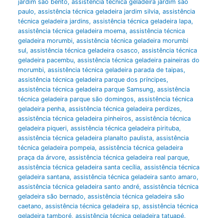
jardim são bento
,
assistência técnica geladeira jardim são
paulo
,
assistência técnica geladeira jardim silvia
,
assistência
técnica geladeira jardins
,
assistência técnica geladeira lapa
,
assistência técnica geladeira moema
,
assistência técnica
geladeira morumbi
,
assistência técnica geladeira morumbi
sul
,
assistência técnica geladeira osasco
,
assistência técnica
geladeira pacembu
,
assistência técnica geladeira paineiras do
morumbi
,
assistência técnica geladeira parada de taipas
,
assistência técnica geladeira parque dos príncipes
,
assistência técnica geladeira parque Samsung
,
assistência
técnica geladeira parque são domingos
,
assistência técnica
geladeira penha
,
assistência técnica geladeira perdizes
,
assistência técnica geladeira pinheiros
,
assistência técnica
geladeira piqueri
,
assistência técnica geladeira pirituba
,
assistência técnica geladeira planalto paulista
,
assistência
técnica geladeira pompeia
,
assistência técnica geladeira
praça da árvore
,
assistência técnica geladeira real parque
,
assistência técnica geladeira santa cecília
,
assistência técnica
geladeira santana
,
assistência técnica geladeira santo amaro
,
assistência técnica geladeira santo andré
,
assistência técnica
geladeira são bernado
,
assistência técnica geladeira são
caetano
,
assistência técnica geladeira sp
,
assistência técnica
geladeira tamboré
,
assistência técnica geladeira tatuapé
,