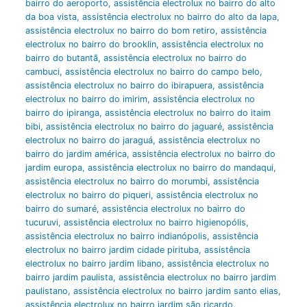
bairro do aeroporto
,
assistência electrolux no bairro do alto
da boa vista
,
assistência electrolux no bairro do alto da lapa
,
assistência electrolux no bairro do bom retiro
,
assistência
electrolux no bairro do brooklin
,
assistência electrolux no
bairro do butantã
,
assistência electrolux no bairro do
cambuci
,
assistência electrolux no bairro do campo belo
,
assistência electrolux no bairro do ibirapuera
,
assistência
electrolux no bairro do imirim
,
assistência electrolux no
bairro do ipiranga
,
assistência electrolux no bairro do itaim
bibi
,
assistência electrolux no bairro do jaguaré
,
assistência
electrolux no bairro do jaraguá
,
assistência electrolux no
bairro do jardim américa
,
assistência electrolux no bairro do
jardim europa
,
assistência electrolux no bairro do mandaqui
,
assistência electrolux no bairro do morumbi
,
assistência
electrolux no bairro do piqueri
,
assistência electrolux no
bairro do sumaré
,
assistência electrolux no bairro do
tucuruvi
,
assistência electrolux no bairro higienopólis
,
assistência electrolux no bairro indianópolis
,
assistência
electrolux no bairro jardim cidade pirituba
,
assistência
electrolux no bairro jardim libano
,
assistência electrolux no
bairro jardim paulista
,
assistência electrolux no bairro jardim
paulistano
,
assistência electrolux no bairro jardim santo elias
,
assistência electrolux no bairro jardim são ricardo
,