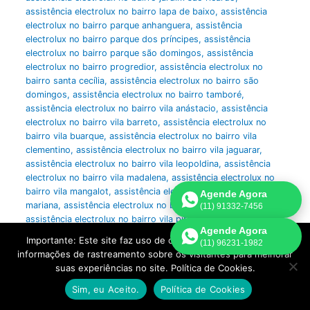
assistência electrolux no bairro lapa de baixo
,
assistência
electrolux no bairro parque anhanguera
,
assistência
electrolux no bairro parque dos príncipes
,
assistência
electrolux no bairro parque são domingos
,
assistência
electrolux no bairro progredior
,
assistência electrolux no
bairro santa cecília
,
assistência electrolux no bairro são
domingos
,
assistência electrolux no bairro tamboré
,
assistência electrolux no bairro vila anástacio
,
assistência
electrolux no bairro vila barreto
,
assistência electrolux no
bairro vila buarque
,
assistência electrolux no bairro vila
clementino
,
assistência electrolux no bairro vila jaguarar
,
assistência electrolux no bairro vila leopoldina
,
assistência
electrolux no bairro vila madalena
,
assistência electrolux no
bairro vila mangalot
,
assistência electrolux no bairro vila
Agende Agora
mariana
,
assistência electrolux no bairro vila nova conceição
,
(11) 91332-7456
assistência electrolux no bairro vila pirituba
,
assistência
Agende Agora
electrolux no bairro vila romana
,
assistência electrolux no
Importante: Este site faz uso de cookies que podem conter
(11) 96231-1982
bairro vila santa catarina
,
assistência electrolux no bairro villa
informações de rastreamento sobre os visitantes para melhorar
lobos
,
assistência electrolux refrigeração
,
assistência
suas experiências no site. Política de Cookies.
electrolux refrigerador
,
assistência electrolux sac
,
assistência
electrolux são paulo
,
assistência electrolux secadora
,
Sim, eu Aceito.
Política de Cookies
assistência electrolux side by side
,
assistência electrolux sp
,