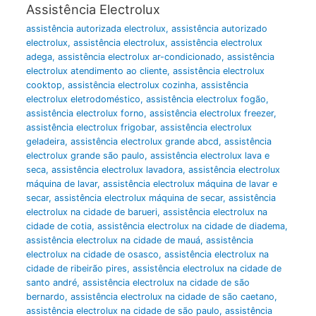
Assistência Electrolux
assistência autorizada electrolux
,
assistência autorizado
electrolux
,
assistência electrolux
,
assistência electrolux
adega
,
assistência electrolux ar-condicionado
,
assistência
electrolux atendimento ao cliente
,
assistência electrolux
cooktop
,
assistência electrolux cozinha
,
assistência
electrolux eletrodoméstico
,
assistência electrolux fogão
,
assistência electrolux forno
,
assistência electrolux freezer
,
assistência electrolux frigobar
,
assistência electrolux
geladeira
,
assistência electrolux grande abcd
,
assistência
electrolux grande são paulo
,
assistência electrolux lava e
seca
,
assistência electrolux lavadora
,
assistência electrolux
máquina de lavar
,
assistência electrolux máquina de lavar e
secar
,
assistência electrolux máquina de secar
,
assistência
electrolux na cidade de barueri
,
assistência electrolux na
cidade de cotia
,
assistência electrolux na cidade de diadema
,
assistência electrolux na cidade de mauá
,
assistência
electrolux na cidade de osasco
,
assistência electrolux na
cidade de ribeirão pires
,
assistência electrolux na cidade de
santo andré
,
assistência electrolux na cidade de são
bernardo
,
assistência electrolux na cidade de são caetano
,
assistência electrolux na cidade de são paulo
,
assistência