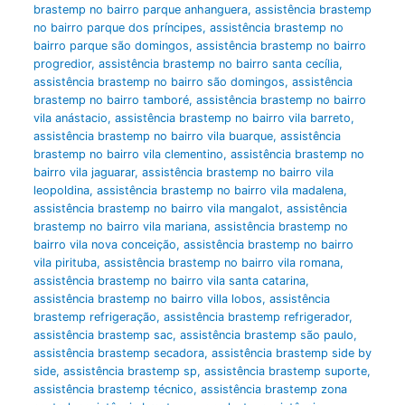
brastemp no bairro parque anhanguera
,
assistência brastemp
no bairro parque dos príncipes
,
assistência brastemp no
bairro parque são domingos
,
assistência brastemp no bairro
progredior
,
assistência brastemp no bairro santa cecília
,
assistência brastemp no bairro são domingos
,
assistência
brastemp no bairro tamboré
,
assistência brastemp no bairro
vila anástacio
,
assistência brastemp no bairro vila barreto
,
assistência brastemp no bairro vila buarque
,
assistência
brastemp no bairro vila clementino
,
assistência brastemp no
bairro vila jaguarar
,
assistência brastemp no bairro vila
leopoldina
,
assistência brastemp no bairro vila madalena
,
assistência brastemp no bairro vila mangalot
,
assistência
brastemp no bairro vila mariana
,
assistência brastemp no
bairro vila nova conceição
,
assistência brastemp no bairro
vila pirituba
,
assistência brastemp no bairro vila romana
,
assistência brastemp no bairro vila santa catarina
,
assistência brastemp no bairro villa lobos
,
assistência
brastemp refrigeração
,
assistência brastemp refrigerador
,
assistência brastemp sac
,
assistência brastemp são paulo
,
assistência brastemp secadora
,
assistência brastemp side by
side
,
assistência brastemp sp
,
assistência brastemp suporte
,
assistência brastemp técnico
,
assistência brastemp zona