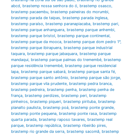
abcd
,
brastemp nossa senhora do ó
,
brastemp osasco
,
brastemp pacaembu
,
brastemp paineiras do morumbi
,
brastemp parada de taipas
,
brastemp parada inglesa
,
brastemp paraíso
,
brastemp paranapiacaba
,
brastemp pari
,
brastemp parque anhanguera
,
brastemp parque anhembi
,
brastemp parque bristol
,
brastemp parque continental
,
brastemp parque da mooca
,
brastemp parque dom pedro 1°
,
brastemp parque ibirapuera
,
brastemp parque industrial
taquara
,
brastemp parque jabaquara
,
brastemp parque
mandaqui
,
brastemp parque palmas do tremembé
,
brastemp
parque residência tremembé
,
brastemp parque residencial
lapa
,
brastemp parque sabará
,
brastemp parque santa fé
,
brastemp parque santo antônio
,
brastemp parque são jorge
,
brastemp parque vila prudente
,
brastemp pedra branca
,
brastemp pedreira
,
brastemp penha
,
brastemp penha de
frança
,
brastemp perdizes
,
brastemp peri
,
brastemp
pinheiros
,
brastemp piqueri
,
brastemp pirituba
,
brastemp
planalto paulista
,
brastemp poá
,
brastemp ponte grande
,
brastemp ponte pequena
,
brastemp ponte rasa
,
brastemp
quarta parada
,
brastemp raposo tavares
,
brastemp real
parque
,
brastemp república
,
brastemp ribeirão pires
,
brastemp rio grande da serra
,
brastemp sacomã
,
brastemp