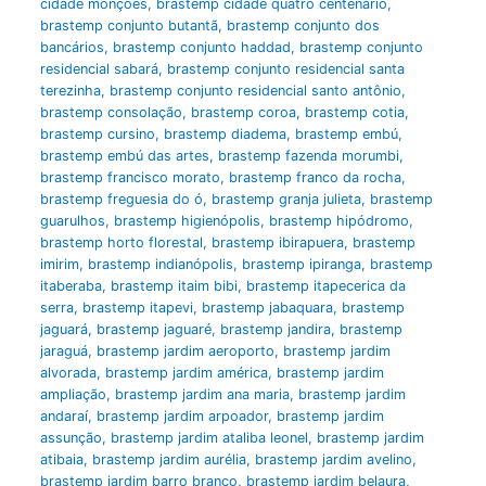
cidade monções
,
brastemp cidade quatro centenário
,
brastemp conjunto butantã
,
brastemp conjunto dos
bancários
,
brastemp conjunto haddad
,
brastemp conjunto
residencial sabará
,
brastemp conjunto residencial santa
terezinha
,
brastemp conjunto residencial santo antônio
,
brastemp consolação
,
brastemp coroa
,
brastemp cotia
,
brastemp cursino
,
brastemp diadema
,
brastemp embú
,
brastemp embú das artes
,
brastemp fazenda morumbi
,
brastemp francisco morato
,
brastemp franco da rocha
,
brastemp freguesia do ó
,
brastemp granja julieta
,
brastemp
guarulhos
,
brastemp higienópolis
,
brastemp hipódromo
,
brastemp horto florestal
,
brastemp ibirapuera
,
brastemp
imirim
,
brastemp indianópolis
,
brastemp ipiranga
,
brastemp
itaberaba
,
brastemp itaim bibi
,
brastemp itapecerica da
serra
,
brastemp itapevi
,
brastemp jabaquara
,
brastemp
jaguará
,
brastemp jaguaré
,
brastemp jandira
,
brastemp
jaraguá
,
brastemp jardim aeroporto
,
brastemp jardim
alvorada
,
brastemp jardim américa
,
brastemp jardim
ampliação
,
brastemp jardim ana maria
,
brastemp jardim
andaraí
,
brastemp jardim arpoador
,
brastemp jardim
assunção
,
brastemp jardim ataliba leonel
,
brastemp jardim
atibaia
,
brastemp jardim aurélia
,
brastemp jardim avelino
,
brastemp jardim barro branco
,
brastemp jardim belaura
,