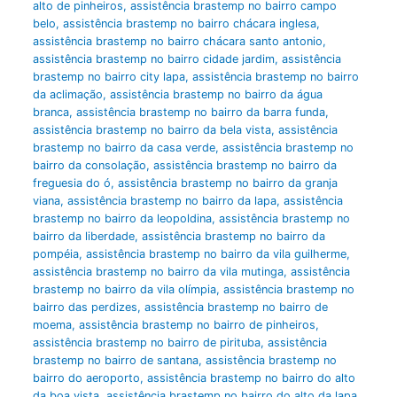
alto de pinheiros
,
assistência brastemp no bairro campo
belo
,
assistência brastemp no bairro chácara inglesa
,
assistência brastemp no bairro chácara santo antonio
,
assistência brastemp no bairro cidade jardim
,
assistência
brastemp no bairro city lapa
,
assistência brastemp no bairro
da aclimação
,
assistência brastemp no bairro da água
branca
,
assistência brastemp no bairro da barra funda
,
assistência brastemp no bairro da bela vista
,
assistência
brastemp no bairro da casa verde
,
assistência brastemp no
bairro da consolação
,
assistência brastemp no bairro da
freguesia do ó
,
assistência brastemp no bairro da granja
viana
,
assistência brastemp no bairro da lapa
,
assistência
brastemp no bairro da leopoldina
,
assistência brastemp no
bairro da liberdade
,
assistência brastemp no bairro da
pompéia
,
assistência brastemp no bairro da vila guilherme
,
assistência brastemp no bairro da vila mutinga
,
assistência
brastemp no bairro da vila olímpia
,
assistência brastemp no
bairro das perdizes
,
assistência brastemp no bairro de
moema
,
assistência brastemp no bairro de pinheiros
,
assistência brastemp no bairro de pirituba
,
assistência
brastemp no bairro de santana
,
assistência brastemp no
bairro do aeroporto
,
assistência brastemp no bairro do alto
da boa vista
,
assistência brastemp no bairro do alto da lapa
,