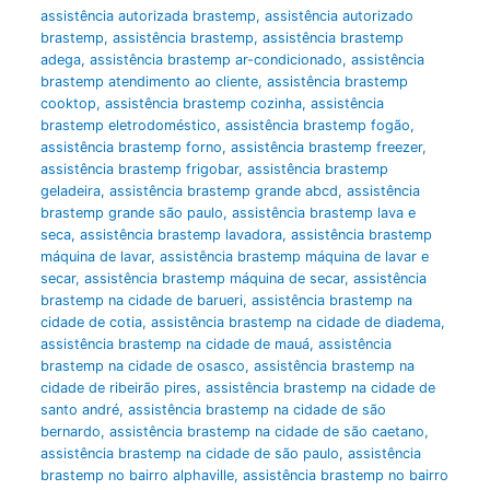
assistência autorizada brastemp
,
assistência autorizado
brastemp
,
assistência brastemp
,
assistência brastemp
adega
,
assistência brastemp ar-condicionado
,
assistência
brastemp atendimento ao cliente
,
assistência brastemp
cooktop
,
assistência brastemp cozinha
,
assistência
brastemp eletrodoméstico
,
assistência brastemp fogão
,
assistência brastemp forno
,
assistência brastemp freezer
,
assistência brastemp frigobar
,
assistência brastemp
geladeira
,
assistência brastemp grande abcd
,
assistência
brastemp grande são paulo
,
assistência brastemp lava e
seca
,
assistência brastemp lavadora
,
assistência brastemp
máquina de lavar
,
assistência brastemp máquina de lavar e
secar
,
assistência brastemp máquina de secar
,
assistência
brastemp na cidade de barueri
,
assistência brastemp na
cidade de cotia
,
assistência brastemp na cidade de diadema
,
assistência brastemp na cidade de mauá
,
assistência
brastemp na cidade de osasco
,
assistência brastemp na
cidade de ribeirão pires
,
assistência brastemp na cidade de
santo andré
,
assistência brastemp na cidade de são
bernardo
,
assistência brastemp na cidade de são caetano
,
assistência brastemp na cidade de são paulo
,
assistência
brastemp no bairro alphaville
,
assistência brastemp no bairro