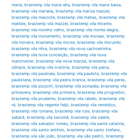
maria
,
brastemp vila maria alta
,
brastemp vila maria baixa
,
brastemp vila mariana
,
brastemp vila mariza mazzei
,
brastemp vila mascote
,
brastemp vila matias
,
brastemp vila
matilde
,
brastemp vila mazzei
,
brastemp vila mirante
,
brastemp vila moinho velho
,
brastemp vila monte alegre
,
brastemp vila monumento
,
brastemp vila moraes
,
brastemp
vila moreira
,
brastemp vila morse
,
brastemp vila morumbi
,
brastemp vila nilva
,
brastemp vila nova cachoeirinha
,
brastemp vila nova conceição
,
brastemp vila nova
manchester
,
brastemp vila nova mazzei
,
brastemp vila
olímpia
,
brastemp vila oratória
,
brastemp vila paiva
,
brastemp vila pauliceia
,
brastemp vila paulista
,
brastemp vila
paulistana
,
brastemp vila pedra branca
,
brastemp vila peres
,
brastemp vila pizzotti
,
brastemp vila pompéia
,
brastemp vila
primavera
,
brastemp vila primeira
,
brastemp vila progredior
,
brastemp vila prudente
,
brastemp vila rabelo
,
brastemp vila
ré
,
brastemp vila regente feijó
,
brastemp vila remédios
,
brastemp vila romana
,
brastemp vila rute
,
brastemp vila
sabará
,
brastemp vila sacomã
,
brastemp vila salete
,
brastemp vila salvador romeu
,
brastemp vila santa catarina
,
brastemp vila santo antônio
,
brastemp vila santo stefano
,
brastemp vila são joão
,
brastemp vila são pedro
,
brastemp