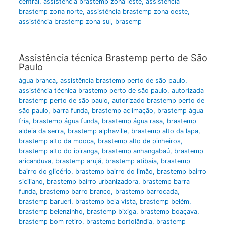
central
,
assistência brastemp zona leste
,
assistência
brastemp zona norte
,
assistência brastemp zona oeste
,
assistência brastemp zona sul
,
brasemp
Assistência técnica Brastemp perto de São
Paulo
água branca
,
assistência brastemp perto de são paulo
,
assistência técnica brastemp perto de são paulo
,
autorizada
brastemp perto de são paulo
,
autorizado brastemp perto de
são paulo
,
barra funda
,
brastemp aclimação
,
brastemp água
fria
,
brastemp água funda
,
brastemp água rasa
,
brastemp
aldeia da serra
,
brastemp alphaville
,
brastemp alto da lapa
,
brastemp alto da mooca
,
brastemp alto de pinheiros
,
brastemp alto do ipiranga
,
brastemp anhangabaú
,
brastemp
aricanduva
,
brastemp arujá
,
brastemp atibaia
,
brastemp
bairro do glicério
,
brastemp bairro do limão
,
brastemp bairro
siciliano
,
brastemp bairro urbanizadora
,
brastemp barra
funda
,
brastemp barro branco
,
brastemp barrocada
,
brastemp barueri
,
brastemp bela vista
,
brastemp belém
,
brastemp belenzinho
,
brastemp bixiga
,
brastemp boaçava
,
brastemp bom retiro
,
brastemp bortolândia
,
brastemp