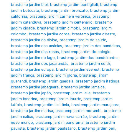
brastemp jardim bibi
,
brastemp jardim bonfiglioli
,
brastemp
jardim botucatu
,
brastemp jardim bronzato
,
brastemp jardim
califórnia
,
brastemp jardim carmem verônica
,
brastemp
jardim catanduva
,
brastemp jardim centenário
,
brastemp
jardim cidade
,
brastemp jardim cimobil
,
brastemp jardim
colombo
,
brastemp jardim coroa
,
brastemp jardim d’oeste
,
brastemp jardim da divisa
,
brastemp jardim da saúde
,
brastemp jardim das acácias
,
brastemp jardim das bandeiras
,
brastemp jardim das rosas
,
brastemp jardim do colégio
,
brastemp jardim do lago
,
brastemp jardim dos bandeirantes
,
brastemp jardim dos jacarandás
,
brastemp jardim edith
,
brastemp jardim europa
,
brastemp jardim everest
,
brastemp
jardim frança
,
brastemp jardim glória
,
brastemp jardim
guanandi
,
brastemp jardim guedala
,
brastemp jardim itatinga
,
brastemp jardim jabaquara
,
brastemp jardim jamaica
,
brastemp jardim japão
,
brastemp jardim leila
,
brastemp
jardim londrina
,
brastemp jardim lourde
,
brastemp jardim
lutfala
,
brastemp jardim luzitânia
,
brastemp jardim marajoara
,
brastemp jardim marisa
,
brastemp jardim morumbi
,
brastemp
jardim nalice
,
brastemp jardim nova carrão
,
brastemp jardim
novo mundo
,
brastemp jardim panorama
,
brastemp jardim
paulista
,
brastemp jardim paulistano
,
brastemp jardim peri
,