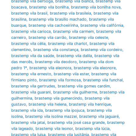
brastemp vila bertioga
,
brastemp vila bianca
,
brastemp vila
boacava
,
brastemp vila bonilha
,
brastemp vila bonilha nova
,
brastemp vila brasil
,
brastemp vila brasileia
,
brastemp vila
brasilina
,
brastemp vila brasílio machado
,
brastemp vila
buarque
,
brastemp vila cachoeirinha
,
brastemp vila califórnia
,
brastemp vila carioca
,
brastemp vila carmem
,
brastemp vila
carneiro
,
brastemp vila carrão
,
brastemp vila celeste
,
brastemp vila célia
,
brastemp vila charlot
,
brastemp vila
clementino
,
brastemp vila constança
,
brastemp vila cordeiro
,
brastemp vila da saúde
,
brastemp vila dalila
,
brastemp vila
das mercês
,
brastemp vila deodoro
,
brastemp vila dom
pedro 1º
,
brastemp vila eleonora
,
brastemp vila eleonore
,
brastemp vila ernesto
,
brastemp vila ester
,
brastemp vila
firmiano pinto
,
brastemp vila formosa
,
brastemp vila funchal
,
brastemp vila gertrudes
,
brastemp vila gomes cardim
,
brastemp vila guarani
,
brastemp vila guilherme
,
brastemp vila
guilhermina
,
brastemp vila gumercindo
,
brastemp vila
gustavo
,
brastemp vila helena
,
brastemp vila henrique
,
brastemp vila ida
,
brastemp vila ipojuca
,
brastemp vila
isolina
,
brastemp vila isolina mazzei
,
brastemp vila jaguaré
,
brastemp vila jatai
,
brastemp vila josé casa grande
,
brastemp
vila lageado
,
brastemp vila leonor
,
brastemp vila lúcia
,
brastemp vila luísa
,
brastemp vila lusitânia
,
brastemp vila