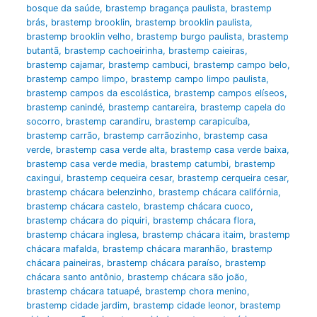
bosque da saúde
,
brastemp bragança paulista
,
brastemp
brás
,
brastemp brooklin
,
brastemp brooklin paulista
,
brastemp brooklin velho
,
brastemp burgo paulista
,
brastemp
butantã
,
brastemp cachoeirinha
,
brastemp caieiras
,
brastemp cajamar
,
brastemp cambuci
,
brastemp campo belo
,
brastemp campo limpo
,
brastemp campo limpo paulista
,
brastemp campos da escolástica
,
brastemp campos elíseos
,
brastemp canindé
,
brastemp cantareira
,
brastemp capela do
socorro
,
brastemp carandiru
,
brastemp carapicuíba
,
brastemp carrão
,
brastemp carrãozinho
,
brastemp casa
verde
,
brastemp casa verde alta
,
brastemp casa verde baixa
,
brastemp casa verde media
,
brastemp catumbi
,
brastemp
caxingui
,
brastemp cequeira cesar
,
brastemp cerqueira cesar
,
brastemp chácara belenzinho
,
brastemp chácara califórnia
,
brastemp chácara castelo
,
brastemp chácara cuoco
,
brastemp chácara do piquiri
,
brastemp chácara flora
,
brastemp chácara inglesa
,
brastemp chácara itaim
,
brastemp
chácara mafalda
,
brastemp chácara maranhão
,
brastemp
chácara paineiras
,
brastemp chácara paraíso
,
brastemp
chácara santo antônio
,
brastemp chácara são joão
,
brastemp chácara tatuapé
,
brastemp chora menino
,
brastemp cidade jardim
,
brastemp cidade leonor
,
brastemp