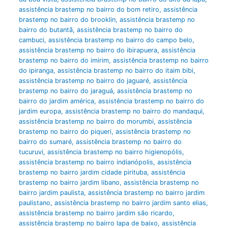
assistência brastemp no bairro do bom retiro
,
assistência
brastemp no bairro do brooklin
,
assistência brastemp no
bairro do butantã
,
assistência brastemp no bairro do
cambuci
,
assistência brastemp no bairro do campo belo
,
assistência brastemp no bairro do ibirapuera
,
assistência
brastemp no bairro do imirim
,
assistência brastemp no bairro
do ipiranga
,
assistência brastemp no bairro do itaim bibi
,
assistência brastemp no bairro do jaguaré
,
assistência
brastemp no bairro do jaraguá
,
assistência brastemp no
bairro do jardim américa
,
assistência brastemp no bairro do
jardim europa
,
assistência brastemp no bairro do mandaqui
,
assistência brastemp no bairro do morumbi
,
assistência
brastemp no bairro do piqueri
,
assistência brastemp no
bairro do sumaré
,
assistência brastemp no bairro do
tucuruvi
,
assistência brastemp no bairro higienopólis
,
assistência brastemp no bairro indianópolis
,
assistência
brastemp no bairro jardim cidade pirituba
,
assistência
brastemp no bairro jardim libano
,
assistência brastemp no
bairro jardim paulista
,
assistência brastemp no bairro jardim
paulistano
,
assistência brastemp no bairro jardim santo elias
,
assistência brastemp no bairro jardim são ricardo
,
assistência brastemp no bairro lapa de baixo
,
assistência