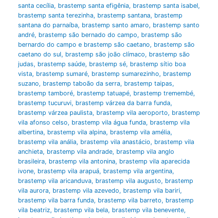
santa cecília
,
brastemp santa efigênia
,
brastemp santa isabel
,
brastemp santa terezinha
,
brastemp santana
,
brastemp
santana do parnaíba
,
brastemp santo amaro
,
brastemp santo
andré
,
brastemp são bernado do campo
,
brastemp são
bernardo do campo e brastemp são caetano
,
brastemp são
caetano do sul
,
brastemp são joão clímaco
,
brastemp são
judas
,
brastemp saúde
,
brastemp sé
,
brastemp sítio boa
vista
,
brastemp sumaré
,
brastemp sumarezinho
,
brastemp
suzano
,
brastemp taboão da serra
,
brastemp taipas
,
brastemp tamboré
,
brastemp tatuapé
,
brastemp tremembé
,
brastemp tucuruvi
,
brastemp várzea da barra funda
,
brastemp várzea paulista
,
brastemp vila aeroporto
,
brastemp
vila afonso celso
,
brastemp vila água funda
,
brastemp vila
albertina
,
brastemp vila alpina
,
brastemp vila amélia
,
brastemp vila anália
,
brastemp vila anastácio
,
brastemp vila
anchieta
,
brastemp vila andrade
,
brastemp vila anglo
brasileira
,
brastemp vila antonina
,
brastemp vila aparecida
ivone
,
brastemp vila arapuá
,
brastemp vila argentina
,
brastemp vila aricanduva
,
brastemp vila augusto
,
brastemp
vila aurora
,
brastemp vila azevedo
,
brastemp vila bariri
,
brastemp vila barra funda
,
brastemp vila barreto
,
brastemp
vila beatriz
,
brastemp vila bela
,
brastemp vila benevente
,