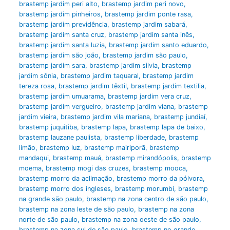
brastemp jardim peri alto
,
brastemp jardim peri novo
,
brastemp jardim pinheiros
,
brastemp jardim ponte rasa
,
brastemp jardim previdência
,
brastemp jardim sabará
,
brastemp jardim santa cruz
,
brastemp jardim santa inês
,
brastemp jardim santa luzia
,
brastemp jardim santo eduardo
,
brastemp jardim são joão
,
brastemp jardim são paulo
,
brastemp jardim sara
,
brastemp jardim silvia
,
brastemp
jardim sônia
,
brastemp jardim taquaral
,
brastemp jardim
tereza rosa
,
brastemp jardim têxtil
,
brastemp jardim textilia
,
brastemp jardim umuarama
,
brastemp jardim vera cruz
,
brastemp jardim vergueiro
,
brastemp jardim viana
,
brastemp
jardim vieira
,
brastemp jardim vila mariana
,
brastemp jundiaí
,
brastemp juquitiba
,
brastemp lapa
,
brastemp lapa de baixo
,
brastemp lauzane paulista
,
brastemp liberdade
,
brastemp
limão
,
brastemp luz
,
brastemp mairiporã
,
brastemp
mandaqui
,
brastemp mauá
,
brastemp mirandópolis
,
brastemp
moema
,
brastemp mogi das cruzes
,
brastemp mooca
,
brastemp morro da aclimação
,
brastemp morro da pólvora
,
brastemp morro dos ingleses
,
brastemp morumbi
,
brastemp
na grande são paulo
,
brastemp na zona centro de são paulo
,
brastemp na zona leste de são paulo
,
brastemp na zona
norte de são paulo
,
brastemp na zona oeste de são paulo
,
brastemp na zona sul de são paulo
,
brastemp no grande