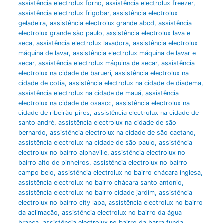
assistência electrolux forno
,
assistência electrolux freezer
,
assistência electrolux frigobar
,
assistência electrolux
geladeira
,
assistência electrolux grande abcd
,
assistência
electrolux grande são paulo
,
assistência electrolux lava e
seca
,
assistência electrolux lavadora
,
assistência electrolux
máquina de lavar
,
assistência electrolux máquina de lavar e
secar
,
assistência electrolux máquina de secar
,
assistência
electrolux na cidade de barueri
,
assistência electrolux na
cidade de cotia
,
assistência electrolux na cidade de diadema
,
assistência electrolux na cidade de mauá
,
assistência
electrolux na cidade de osasco
,
assistência electrolux na
cidade de ribeirão pires
,
assistência electrolux na cidade de
santo andré
,
assistência electrolux na cidade de são
bernardo
,
assistência electrolux na cidade de são caetano
,
assistência electrolux na cidade de são paulo
,
assistência
electrolux no bairro alphaville
,
assistência electrolux no
bairro alto de pinheiros
,
assistência electrolux no bairro
campo belo
,
assistência electrolux no bairro chácara inglesa
,
assistência electrolux no bairro chácara santo antonio
,
assistência electrolux no bairro cidade jardim
,
assistência
electrolux no bairro city lapa
,
assistência electrolux no bairro
da aclimação
,
assistência electrolux no bairro da água
branca
,
assistência electrolux no bairro da barra funda
,