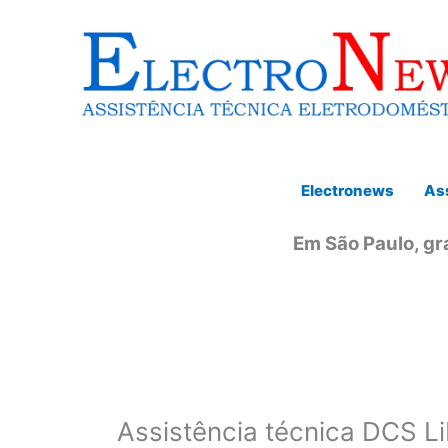
Ir
para
o
conteúdo
Electronews
Ass
Em São Paulo, gr
Assistência técnica DCS L