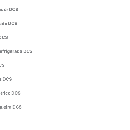
rador DCS
 side DCS
 DCS
refrigerada DCS
DCS
ps DCS
étrico DCS
queira DCS
S