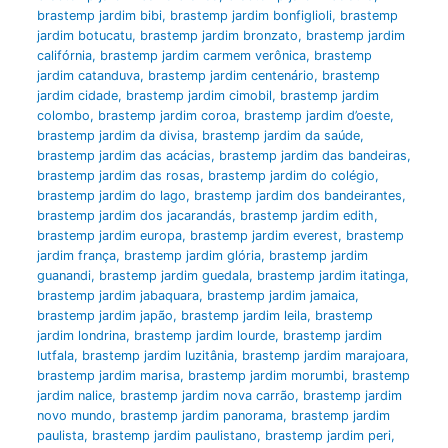
brastemp jardim bibi
,
brastemp jardim bonfiglioli
,
brastemp
jardim botucatu
,
brastemp jardim bronzato
,
brastemp jardim
califórnia
,
brastemp jardim carmem verônica
,
brastemp
jardim catanduva
,
brastemp jardim centenário
,
brastemp
jardim cidade
,
brastemp jardim cimobil
,
brastemp jardim
colombo
,
brastemp jardim coroa
,
brastemp jardim d’oeste
,
brastemp jardim da divisa
,
brastemp jardim da saúde
,
brastemp jardim das acácias
,
brastemp jardim das bandeiras
,
brastemp jardim das rosas
,
brastemp jardim do colégio
,
brastemp jardim do lago
,
brastemp jardim dos bandeirantes
,
brastemp jardim dos jacarandás
,
brastemp jardim edith
,
brastemp jardim europa
,
brastemp jardim everest
,
brastemp
jardim frança
,
brastemp jardim glória
,
brastemp jardim
guanandi
,
brastemp jardim guedala
,
brastemp jardim itatinga
,
brastemp jardim jabaquara
,
brastemp jardim jamaica
,
brastemp jardim japão
,
brastemp jardim leila
,
brastemp
jardim londrina
,
brastemp jardim lourde
,
brastemp jardim
lutfala
,
brastemp jardim luzitânia
,
brastemp jardim marajoara
,
brastemp jardim marisa
,
brastemp jardim morumbi
,
brastemp
jardim nalice
,
brastemp jardim nova carrão
,
brastemp jardim
novo mundo
,
brastemp jardim panorama
,
brastemp jardim
paulista
,
brastemp jardim paulistano
,
brastemp jardim peri
,