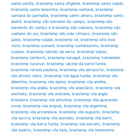
santa cecília
,
brastemp santa efigênia
,
brastemp santa isabel
,
brastemp santa terezinha
,
brastemp santana
,
brastemp
santana do parnaíba
,
brastemp santo amaro
,
brastemp santo
andré
,
brastemp são bernado do campo
,
brastemp são
bernardo do campo e brastemp são caetano
,
brastemp são
caetano do sul
,
brastemp são joão clímaco
,
brastemp são
judas
,
brastemp saúde
,
brastemp sé
,
brastemp sítio boa
vista
,
brastemp sumaré
,
brastemp sumarezinho
,
brastemp
suzano
,
brastemp taboão da serra
,
brastemp taipas
,
brastemp tamboré
,
brastemp tatuapé
,
brastemp tremembé
,
brastemp tucuruvi
,
brastemp várzea da barra funda
,
brastemp várzea paulista
,
brastemp vila aeroporto
,
brastemp
vila afonso celso
,
brastemp vila água funda
,
brastemp vila
albertina
,
brastemp vila alpina
,
brastemp vila amélia
,
brastemp vila anália
,
brastemp vila anastácio
,
brastemp vila
anchieta
,
brastemp vila andrade
,
brastemp vila anglo
brasileira
,
brastemp vila antonina
,
brastemp vila aparecida
ivone
,
brastemp vila arapuá
,
brastemp vila argentina
,
brastemp vila aricanduva
,
brastemp vila augusto
,
brastemp
vila aurora
,
brastemp vila azevedo
,
brastemp vila bariri
,
brastemp vila barra funda
,
brastemp vila barreto
,
brastemp
vila beatriz
,
brastemp vila bela
,
brastemp vila benevente
,