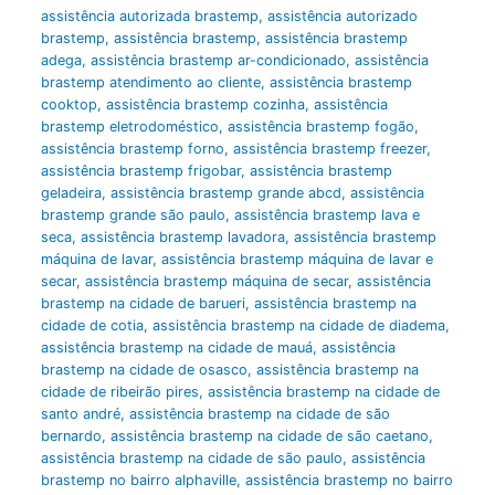
assistência autorizada brastemp
,
assistência autorizado
brastemp
,
assistência brastemp
,
assistência brastemp
adega
,
assistência brastemp ar-condicionado
,
assistência
brastemp atendimento ao cliente
,
assistência brastemp
cooktop
,
assistência brastemp cozinha
,
assistência
brastemp eletrodoméstico
,
assistência brastemp fogão
,
assistência brastemp forno
,
assistência brastemp freezer
,
assistência brastemp frigobar
,
assistência brastemp
geladeira
,
assistência brastemp grande abcd
,
assistência
brastemp grande são paulo
,
assistência brastemp lava e
seca
,
assistência brastemp lavadora
,
assistência brastemp
máquina de lavar
,
assistência brastemp máquina de lavar e
secar
,
assistência brastemp máquina de secar
,
assistência
brastemp na cidade de barueri
,
assistência brastemp na
cidade de cotia
,
assistência brastemp na cidade de diadema
,
assistência brastemp na cidade de mauá
,
assistência
brastemp na cidade de osasco
,
assistência brastemp na
cidade de ribeirão pires
,
assistência brastemp na cidade de
santo andré
,
assistência brastemp na cidade de são
bernardo
,
assistência brastemp na cidade de são caetano
,
assistência brastemp na cidade de são paulo
,
assistência
brastemp no bairro alphaville
,
assistência brastemp no bairro