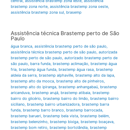
central
,
assistência brastemp zona leste
,
assistência
brastemp zona norte
,
assistência brastemp zona oeste
,
assistência brastemp zona sul
,
brasemp
Assistência técnica Brastemp perto de São
Paulo
água branca
,
assistência brastemp perto de são paulo
,
assistência técnica brastemp perto de são paulo
,
autorizada
brastemp perto de são paulo
,
autorizado brastemp perto de
são paulo
,
barra funda
,
brastemp aclimação
,
brastemp água
fria
,
brastemp água funda
,
brastemp água rasa
,
brastemp
aldeia da serra
,
brastemp alphaville
,
brastemp alto da lapa
,
brastemp alto da mooca
,
brastemp alto de pinheiros
,
brastemp alto do ipiranga
,
brastemp anhangabaú
,
brastemp
aricanduva
,
brastemp arujá
,
brastemp atibaia
,
brastemp
bairro do glicério
,
brastemp bairro do limão
,
brastemp bairro
siciliano
,
brastemp bairro urbanizadora
,
brastemp barra
funda
,
brastemp barro branco
,
brastemp barrocada
,
brastemp barueri
,
brastemp bela vista
,
brastemp belém
,
brastemp belenzinho
,
brastemp bixiga
,
brastemp boaçava
,
brastemp bom retiro
,
brastemp bortolândia
,
brastemp