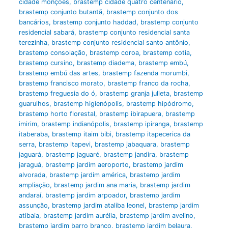
cidade monções
,
brastemp cidade quatro centenário
,
brastemp conjunto butantã
,
brastemp conjunto dos
bancários
,
brastemp conjunto haddad
,
brastemp conjunto
residencial sabará
,
brastemp conjunto residencial santa
terezinha
,
brastemp conjunto residencial santo antônio
,
brastemp consolação
,
brastemp coroa
,
brastemp cotia
,
brastemp cursino
,
brastemp diadema
,
brastemp embú
,
brastemp embú das artes
,
brastemp fazenda morumbi
,
brastemp francisco morato
,
brastemp franco da rocha
,
brastemp freguesia do ó
,
brastemp granja julieta
,
brastemp
guarulhos
,
brastemp higienópolis
,
brastemp hipódromo
,
brastemp horto florestal
,
brastemp ibirapuera
,
brastemp
imirim
,
brastemp indianópolis
,
brastemp ipiranga
,
brastemp
itaberaba
,
brastemp itaim bibi
,
brastemp itapecerica da
serra
,
brastemp itapevi
,
brastemp jabaquara
,
brastemp
jaguará
,
brastemp jaguaré
,
brastemp jandira
,
brastemp
jaraguá
,
brastemp jardim aeroporto
,
brastemp jardim
alvorada
,
brastemp jardim américa
,
brastemp jardim
ampliação
,
brastemp jardim ana maria
,
brastemp jardim
andaraí
,
brastemp jardim arpoador
,
brastemp jardim
assunção
,
brastemp jardim ataliba leonel
,
brastemp jardim
atibaia
,
brastemp jardim aurélia
,
brastemp jardim avelino
,
brastemp jardim barro branco
,
brastemp jardim belaura
,