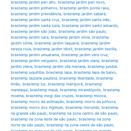
brastemp jardim peri alto
,
brastemp jardim peri novo
,
brastemp jardim pinheiros
,
brastemp jardim ponte rasa
,
brastemp jardim previdência
,
brastemp jardim sabará
,
brastemp jardim santa cruz
,
brastemp jardim santa inês
,
brastemp jardim santa luzia
,
brastemp jardim santo eduardo
,
brastemp jardim são joão
,
brastemp jardim são paulo
,
brastemp jardim sara
,
brastemp jardim silvia
,
brastemp
jardim sônia
,
brastemp jardim taquaral
,
brastemp jardim
tereza rosa
,
brastemp jardim têxtil
,
brastemp jardim textilia
,
brastemp jardim umuarama
,
brastemp jardim vera cruz
,
brastemp jardim vergueiro
,
brastemp jardim viana
,
brastemp
jardim vieira
,
brastemp jardim vila mariana
,
brastemp jundiaí
,
brastemp juquitiba
,
brastemp lapa
,
brastemp lapa de baixo
,
brastemp lauzane paulista
,
brastemp liberdade
,
brastemp
limão
,
brastemp luz
,
brastemp mairiporã
,
brastemp
mandaqui
,
brastemp mauá
,
brastemp mirandópolis
,
brastemp
moema
,
brastemp mogi das cruzes
,
brastemp mooca
,
brastemp morro da aclimação
,
brastemp morro da pólvora
,
brastemp morro dos ingleses
,
brastemp morumbi
,
brastemp
na grande são paulo
,
brastemp na zona centro de são paulo
,
brastemp na zona leste de são paulo
,
brastemp na zona
norte de são paulo
,
brastemp na zona oeste de são paulo
,
brastemp na zona sul de são paulo
,
brastemp no grande