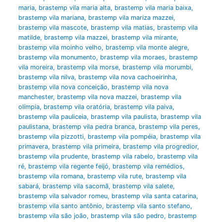
maria
,
brastemp vila maria alta
,
brastemp vila maria baixa
,
brastemp vila mariana
,
brastemp vila mariza mazzei
,
brastemp vila mascote
,
brastemp vila matias
,
brastemp vila
matilde
,
brastemp vila mazzei
,
brastemp vila mirante
,
brastemp vila moinho velho
,
brastemp vila monte alegre
,
brastemp vila monumento
,
brastemp vila moraes
,
brastemp
vila moreira
,
brastemp vila morse
,
brastemp vila morumbi
,
brastemp vila nilva
,
brastemp vila nova cachoeirinha
,
brastemp vila nova conceição
,
brastemp vila nova
manchester
,
brastemp vila nova mazzei
,
brastemp vila
olímpia
,
brastemp vila oratória
,
brastemp vila paiva
,
brastemp vila pauliceia
,
brastemp vila paulista
,
brastemp vila
paulistana
,
brastemp vila pedra branca
,
brastemp vila peres
,
brastemp vila pizzotti
,
brastemp vila pompéia
,
brastemp vila
primavera
,
brastemp vila primeira
,
brastemp vila progredior
,
brastemp vila prudente
,
brastemp vila rabelo
,
brastemp vila
ré
,
brastemp vila regente feijó
,
brastemp vila remédios
,
brastemp vila romana
,
brastemp vila rute
,
brastemp vila
sabará
,
brastemp vila sacomã
,
brastemp vila salete
,
brastemp vila salvador romeu
,
brastemp vila santa catarina
,
brastemp vila santo antônio
,
brastemp vila santo stefano
,
brastemp vila são joão
,
brastemp vila são pedro
,
brastemp