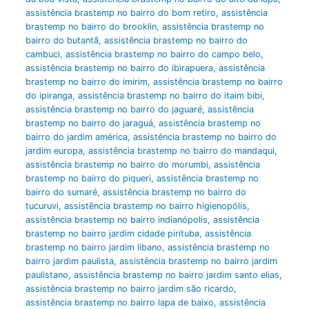
assistência brastemp no bairro do bom retiro
,
assistência
brastemp no bairro do brooklin
,
assistência brastemp no
bairro do butantã
,
assistência brastemp no bairro do
cambuci
,
assistência brastemp no bairro do campo belo
,
assistência brastemp no bairro do ibirapuera
,
assistência
brastemp no bairro do imirim
,
assistência brastemp no bairro
do ipiranga
,
assistência brastemp no bairro do itaim bibi
,
assistência brastemp no bairro do jaguaré
,
assistência
brastemp no bairro do jaraguá
,
assistência brastemp no
bairro do jardim américa
,
assistência brastemp no bairro do
jardim europa
,
assistência brastemp no bairro do mandaqui
,
assistência brastemp no bairro do morumbi
,
assistência
brastemp no bairro do piqueri
,
assistência brastemp no
bairro do sumaré
,
assistência brastemp no bairro do
tucuruvi
,
assistência brastemp no bairro higienopólis
,
assistência brastemp no bairro indianópolis
,
assistência
brastemp no bairro jardim cidade pirituba
,
assistência
brastemp no bairro jardim libano
,
assistência brastemp no
bairro jardim paulista
,
assistência brastemp no bairro jardim
paulistano
,
assistência brastemp no bairro jardim santo elias
,
assistência brastemp no bairro jardim são ricardo
,
assistência brastemp no bairro lapa de baixo
,
assistência