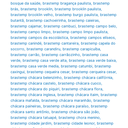
bosque da saúde
,
brastemp bragança paulista
,
brastemp
brás
,
brastemp brooklin
,
brastemp brooklin paulista
,
brastemp brooklin velho
,
brastemp burgo paulista
,
brastemp
butantã
,
brastemp cachoeirinha
,
brastemp caieiras
,
brastemp cajamar
,
brastemp cambuci
,
brastemp campo belo
,
brastemp campo limpo
,
brastemp campo limpo paulista
,
brastemp campos da escolástica
,
brastemp campos elíseos
,
brastemp canindé
,
brastemp cantareira
,
brastemp capela do
socorro
,
brastemp carandiru
,
brastemp carapicuíba
,
brastemp carrão
,
brastemp carrãozinho
,
brastemp casa
verde
,
brastemp casa verde alta
,
brastemp casa verde baixa
,
brastemp casa verde media
,
brastemp catumbi
,
brastemp
caxingui
,
brastemp cequeira cesar
,
brastemp cerqueira cesar
,
brastemp chácara belenzinho
,
brastemp chácara califórnia
,
brastemp chácara castelo
,
brastemp chácara cuoco
,
brastemp chácara do piquiri
,
brastemp chácara flora
,
brastemp chácara inglesa
,
brastemp chácara itaim
,
brastemp
chácara mafalda
,
brastemp chácara maranhão
,
brastemp
chácara paineiras
,
brastemp chácara paraíso
,
brastemp
chácara santo antônio
,
brastemp chácara são joão
,
brastemp chácara tatuapé
,
brastemp chora menino
,
brastemp cidade jardim
,
brastemp cidade leonor
,
brastemp