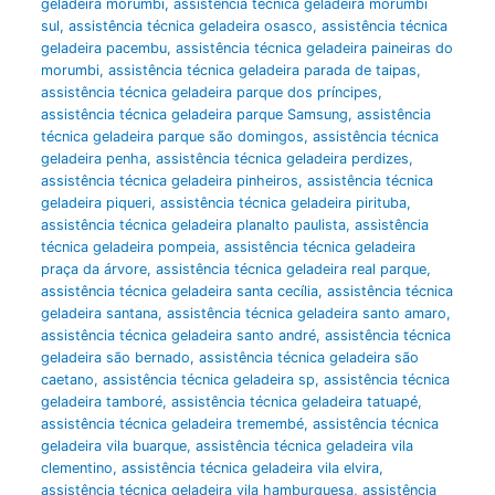
geladeira morumbi
,
assistência técnica geladeira morumbi
sul
,
assistência técnica geladeira osasco
,
assistência técnica
geladeira pacembu
,
assistência técnica geladeira paineiras do
morumbi
,
assistência técnica geladeira parada de taipas
,
assistência técnica geladeira parque dos príncipes
,
assistência técnica geladeira parque Samsung
,
assistência
técnica geladeira parque são domingos
,
assistência técnica
geladeira penha
,
assistência técnica geladeira perdizes
,
assistência técnica geladeira pinheiros
,
assistência técnica
geladeira piqueri
,
assistência técnica geladeira pirituba
,
assistência técnica geladeira planalto paulista
,
assistência
técnica geladeira pompeia
,
assistência técnica geladeira
praça da árvore
,
assistência técnica geladeira real parque
,
assistência técnica geladeira santa cecília
,
assistência técnica
geladeira santana
,
assistência técnica geladeira santo amaro
,
assistência técnica geladeira santo andré
,
assistência técnica
geladeira são bernado
,
assistência técnica geladeira são
caetano
,
assistência técnica geladeira sp
,
assistência técnica
geladeira tamboré
,
assistência técnica geladeira tatuapé
,
assistência técnica geladeira tremembé
,
assistência técnica
geladeira vila buarque
,
assistência técnica geladeira vila
clementino
,
assistência técnica geladeira vila elvira
,
assistência técnica geladeira vila hamburguesa
,
assistência