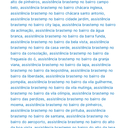
alto de pinheiros
,
assistência brastemp no bairro campo
belo
,
assistência brastemp no bairro chácara inglesa
,
assistência brastemp no bairro chácara santo antonio
,
assistência brastemp no bairro cidade jardim
,
assistência
brastemp no bairro city lapa
,
assistência brastemp no bairro
da aclimação
,
assistência brastemp no bairro da água
branca
,
assistência brastemp no bairro da barra funda
,
assistência brastemp no bairro da bela vista
,
assistência
brastemp no bairro da casa verde
,
assistência brastemp no
bairro da consolação
,
assistência brastemp no bairro da
freguesia do ó
,
assistência brastemp no bairro da granja
viana
,
assistência brastemp no bairro da lapa
,
assistência
brastemp no bairro da leopoldina
,
assistência brastemp no
bairro da liberdade
,
assistência brastemp no bairro da
pompéia
,
assistência brastemp no bairro da vila guilherme
,
assistência brastemp no bairro da vila mutinga
,
assistência
brastemp no bairro da vila olímpia
,
assistência brastemp no
bairro das perdizes
,
assistência brastemp no bairro de
moema
,
assistência brastemp no bairro de pinheiros
,
assistência brastemp no bairro de pirituba
,
assistência
brastemp no bairro de santana
,
assistência brastemp no
bairro do aeroporto
,
assistência brastemp no bairro do alto
da boa vista
,
assistência brastemp no bairro do alto da lapa
,