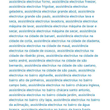
assistência electrolux forno
,
assistência electrolux freezer
,
assistência electrolux frigobar
,
assistência electrolux
geladeira
,
assistência electrolux grande abcd
,
assistência
electrolux grande são paulo
,
assistência electrolux lava e
seca
,
assistência electrolux lavadora
,
assistência electrolux
máquina de lavar
,
assistência electrolux máquina de lavar e
secar
,
assistência electrolux máquina de secar
,
assistência
electrolux na cidade de barueri
,
assistência electrolux na
cidade de cotia
,
assistência electrolux na cidade de diadema
,
assistência electrolux na cidade de mauá
,
assistência
electrolux na cidade de osasco
,
assistência electrolux na
cidade de ribeirão pires
,
assistência electrolux na cidade de
santo andré
,
assistência electrolux na cidade de são
bernardo
,
assistência electrolux na cidade de são caetano
,
assistência electrolux na cidade de são paulo
,
assistência
electrolux no bairro alphaville
,
assistência electrolux no
bairro alto de pinheiros
,
assistência electrolux no bairro
campo belo
,
assistência electrolux no bairro chácara inglesa
,
assistência electrolux no bairro chácara santo antonio
,
assistência electrolux no bairro cidade jardim
,
assistência
electrolux no bairro city lapa
,
assistência electrolux no bairro
da aclimação
,
assistência electrolux no bairro da água
branca
,
assistência electrolux no bairro da barra funda
,