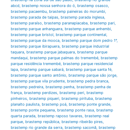
abcd
,
brastemp nossa senhora do ó
,
brastemp osasco
,
brastemp pacaembu
,
brastemp paineiras do morumbi
,
brastemp parada de taipas
,
brastemp parada inglesa
,
brastemp paraíso
,
brastemp paranapiacaba
,
brastemp pari
,
brastemp parque anhanguera
,
brastemp parque anhembi
,
brastemp parque bristol
,
brastemp parque continental
,
brastemp parque da mooca
,
brastemp parque dom pedro 1°
,
brastemp parque ibirapuera
,
brastemp parque industrial
taquara
,
brastemp parque jabaquara
,
brastemp parque
mandaqui
,
brastemp parque palmas do tremembé
,
brastemp
parque residência tremembé
,
brastemp parque residencial
lapa
,
brastemp parque sabará
,
brastemp parque santa fé
,
brastemp parque santo antônio
,
brastemp parque são jorge
,
brastemp parque vila prudente
,
brastemp pedra branca
,
brastemp pedreira
,
brastemp penha
,
brastemp penha de
frança
,
brastemp perdizes
,
brastemp peri
,
brastemp
pinheiros
,
brastemp piqueri
,
brastemp pirituba
,
brastemp
planalto paulista
,
brastemp poá
,
brastemp ponte grande
,
brastemp ponte pequena
,
brastemp ponte rasa
,
brastemp
quarta parada
,
brastemp raposo tavares
,
brastemp real
parque
,
brastemp república
,
brastemp ribeirão pires
,
brastemp rio grande da serra
,
brastemp sacomã
,
brastemp