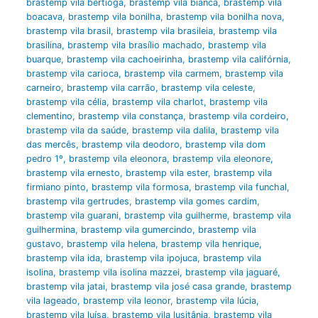
brastemp vila bertioga
,
brastemp vila bianca
,
brastemp vila
boacava
,
brastemp vila bonilha
,
brastemp vila bonilha nova
,
brastemp vila brasil
,
brastemp vila brasileia
,
brastemp vila
brasilina
,
brastemp vila brasílio machado
,
brastemp vila
buarque
,
brastemp vila cachoeirinha
,
brastemp vila califórnia
,
brastemp vila carioca
,
brastemp vila carmem
,
brastemp vila
carneiro
,
brastemp vila carrão
,
brastemp vila celeste
,
brastemp vila célia
,
brastemp vila charlot
,
brastemp vila
clementino
,
brastemp vila constança
,
brastemp vila cordeiro
,
brastemp vila da saúde
,
brastemp vila dalila
,
brastemp vila
das mercês
,
brastemp vila deodoro
,
brastemp vila dom
pedro 1º
,
brastemp vila eleonora
,
brastemp vila eleonore
,
brastemp vila ernesto
,
brastemp vila ester
,
brastemp vila
firmiano pinto
,
brastemp vila formosa
,
brastemp vila funchal
,
brastemp vila gertrudes
,
brastemp vila gomes cardim
,
brastemp vila guarani
,
brastemp vila guilherme
,
brastemp vila
guilhermina
,
brastemp vila gumercindo
,
brastemp vila
gustavo
,
brastemp vila helena
,
brastemp vila henrique
,
brastemp vila ida
,
brastemp vila ipojuca
,
brastemp vila
isolina
,
brastemp vila isolina mazzei
,
brastemp vila jaguaré
,
brastemp vila jatai
,
brastemp vila josé casa grande
,
brastemp
vila lageado
,
brastemp vila leonor
,
brastemp vila lúcia
,
brastemp vila luísa
,
brastemp vila lusitânia
,
brastemp vila