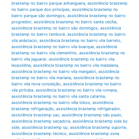
brastemp no bairro parque anhanguera
,
assistência brastemp
no bairro parque dos príncipes
,
assistência brastemp no
bairro parque são domingos
,
assistência brastemp no bairro
progredior
,
assistência brastemp no bairro santa cecília
,
assistência brastemp no bairro são domingos
,
assistência
brastemp no bairro tamboré
,
assistência brastemp no bairro
vila anástacio
,
assistência brastemp no bairro vila barreto
,
assistência brastemp no bairro vila buarque
,
assistência
brastemp no bairro vila clementino
,
assistência brastemp no
bairro vila jaguarar
,
assistência brastemp no bairro vila
leopoldina
,
assistência brastemp no bairro vila madalena
,
assistência brastemp no bairro vila mangalot
,
assistência
brastemp no bairro vila mariana
,
assistência brastemp no
bairro vila nova conceição
,
assistência brastemp no bairro
vila pirituba
,
assistência brastemp no bairro vila romana
,
assistência brastemp no bairro vila santa catarina
,
assistência brastemp no bairro villa lobos
,
assistência
brastemp refrigeração
,
assistência brastemp refrigerador
,
assistência brastemp sac
,
assistência brastemp são paulo
,
assistência brastemp secadora
,
assistência brastemp side by
side
,
assistência brastemp sp
,
assistência brastemp suporte
,
assistência brastemp técnico
,
assistência brastemp zona