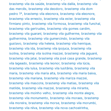
brastemp vila da saúde
,
brastemp vila dalila
,
brastemp vila
das mercês
,
brastemp vila deodoro
,
brastemp vila dom
pedro 1º
,
brastemp vila eleonora
,
brastemp vila eleonore
,
brastemp vila ernesto
,
brastemp vila ester
,
brastemp vila
firmiano pinto
,
brastemp vila formosa
,
brastemp vila funchal
,
brastemp vila gertrudes
,
brastemp vila gomes cardim
,
brastemp vila guarani
,
brastemp vila guilherme
,
brastemp vila
guilhermina
,
brastemp vila gumercindo
,
brastemp vila
gustavo
,
brastemp vila helena
,
brastemp vila henrique
,
brastemp vila ida
,
brastemp vila ipojuca
,
brastemp vila
isolina
,
brastemp vila isolina mazzei
,
brastemp vila jaguaré
,
brastemp vila jatai
,
brastemp vila josé casa grande
,
brastemp
vila lageado
,
brastemp vila leonor
,
brastemp vila lúcia
,
brastemp vila luísa
,
brastemp vila lusitânia
,
brastemp vila
maria
,
brastemp vila maria alta
,
brastemp vila maria baixa
,
brastemp vila mariana
,
brastemp vila mariza mazzei
,
brastemp vila mascote
,
brastemp vila matias
,
brastemp vila
matilde
,
brastemp vila mazzei
,
brastemp vila mirante
,
brastemp vila moinho velho
,
brastemp vila monte alegre
,
brastemp vila monumento
,
brastemp vila moraes
,
brastemp
vila moreira
,
brastemp vila morse
,
brastemp vila morumbi
,
brastemp vila nilva
,
brastemp vila nova cachoeirinha
,