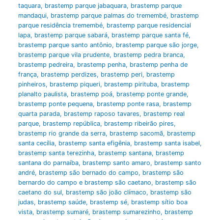
taquara
,
brastemp parque jabaquara
,
brastemp parque
mandaqui
,
brastemp parque palmas do tremembé
,
brastemp
parque residência tremembé
,
brastemp parque residencial
lapa
,
brastemp parque sabará
,
brastemp parque santa fé
,
brastemp parque santo antônio
,
brastemp parque são jorge
,
brastemp parque vila prudente
,
brastemp pedra branca
,
brastemp pedreira
,
brastemp penha
,
brastemp penha de
frança
,
brastemp perdizes
,
brastemp peri
,
brastemp
pinheiros
,
brastemp piqueri
,
brastemp pirituba
,
brastemp
planalto paulista
,
brastemp poá
,
brastemp ponte grande
,
brastemp ponte pequena
,
brastemp ponte rasa
,
brastemp
quarta parada
,
brastemp raposo tavares
,
brastemp real
parque
,
brastemp república
,
brastemp ribeirão pires
,
brastemp rio grande da serra
,
brastemp sacomã
,
brastemp
santa cecília
,
brastemp santa efigênia
,
brastemp santa isabel
,
brastemp santa terezinha
,
brastemp santana
,
brastemp
santana do parnaíba
,
brastemp santo amaro
,
brastemp santo
andré
,
brastemp são bernado do campo
,
brastemp são
bernardo do campo e brastemp são caetano
,
brastemp são
caetano do sul
,
brastemp são joão clímaco
,
brastemp são
judas
,
brastemp saúde
,
brastemp sé
,
brastemp sítio boa
vista
,
brastemp sumaré
,
brastemp sumarezinho
,
brastemp