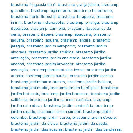
brastemp freguesia do ó
,
brastemp granja julieta
,
brastemp
guarulhos
,
brastemp higienópolis
,
brastemp hipódromo
,
brastemp horto florestal
,
brastemp ibirapuera
,
brastemp
imirim
,
brastemp indianópolis
,
brastemp ipiranga
,
brastemp
itaberaba
,
brastemp itaim bibi
,
brastemp itapecerica da
serra
,
brastemp itapevi
,
brastemp jabaquara
,
brastemp
jaguará
,
brastemp jaguaré
,
brastemp jandira
,
brastemp
jaraguá
,
brastemp jardim aeroporto
,
brastemp jardim
alvorada
,
brastemp jardim américa
,
brastemp jardim
ampliação
,
brastemp jardim ana maria
,
brastemp jardim
andaraí
,
brastemp jardim arpoador
,
brastemp jardim
assunção
,
brastemp jardim ataliba leonel
,
brastemp jardim
atibaia
,
brastemp jardim aurélia
,
brastemp jardim avelino
,
brastemp jardim barro branco
,
brastemp jardim belaura
,
brastemp jardim bibi
,
brastemp jardim bonfiglioli
,
brastemp
jardim botucatu
,
brastemp jardim bronzato
,
brastemp jardim
califórnia
,
brastemp jardim carmem verônica
,
brastemp
jardim catanduva
,
brastemp jardim centenário
,
brastemp
jardim cidade
,
brastemp jardim cimobil
,
brastemp jardim
colombo
,
brastemp jardim coroa
,
brastemp jardim d’oeste
,
brastemp jardim da divisa
,
brastemp jardim da saúde
,
brastemp jardim das acácias
,
brastemp jardim das bandeiras
,