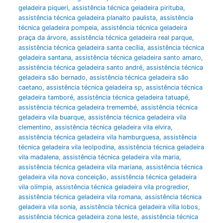
geladeira piqueri
,
assistência técnica geladeira pirituba
,
assistência técnica geladeira planalto paulista
,
assistência
técnica geladeira pompeia
,
assistência técnica geladeira
praça da árvore
,
assistência técnica geladeira real parque
,
assistência técnica geladeira santa cecília
,
assistência técnica
geladeira santana
,
assistência técnica geladeira santo amaro
,
assistência técnica geladeira santo andré
,
assistência técnica
geladeira são bernado
,
assistência técnica geladeira são
caetano
,
assistência técnica geladeira sp
,
assistência técnica
geladeira tamboré
,
assistência técnica geladeira tatuapé
,
assistência técnica geladeira tremembé
,
assistência técnica
geladeira vila buarque
,
assistência técnica geladeira vila
clementino
,
assistência técnica geladeira vila elvira
,
assistência técnica geladeira vila hamburguesa
,
assistência
técnica geladeira vila leolpodina
,
assistência técnica geladeira
vila madalena
,
assistência técnica geladeira vila maria
,
assistência técnica geladeira vila mariana
,
assistência técnica
geladeira vila nova conceição
,
assistência técnica geladeira
vila olímpia
,
assistência técnica geladeira vila progredior
,
assistência técnica geladeira vila romana
,
assistência técnica
geladeira vila sonia
,
assistência técnica geladeira villa lobos
,
assistência técnica geladeira zona leste
,
assistência técnica