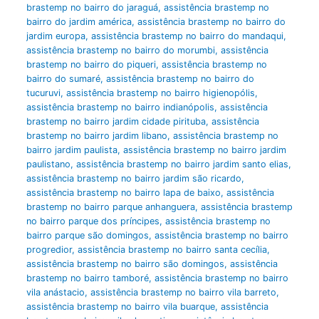
brastemp no bairro do jaraguá
,
assistência brastemp no
bairro do jardim américa
,
assistência brastemp no bairro do
jardim europa
,
assistência brastemp no bairro do mandaqui
,
assistência brastemp no bairro do morumbi
,
assistência
brastemp no bairro do piqueri
,
assistência brastemp no
bairro do sumaré
,
assistência brastemp no bairro do
tucuruvi
,
assistência brastemp no bairro higienopólis
,
assistência brastemp no bairro indianópolis
,
assistência
brastemp no bairro jardim cidade pirituba
,
assistência
brastemp no bairro jardim libano
,
assistência brastemp no
bairro jardim paulista
,
assistência brastemp no bairro jardim
paulistano
,
assistência brastemp no bairro jardim santo elias
,
assistência brastemp no bairro jardim são ricardo
,
assistência brastemp no bairro lapa de baixo
,
assistência
brastemp no bairro parque anhanguera
,
assistência brastemp
no bairro parque dos príncipes
,
assistência brastemp no
bairro parque são domingos
,
assistência brastemp no bairro
progredior
,
assistência brastemp no bairro santa cecília
,
assistência brastemp no bairro são domingos
,
assistência
brastemp no bairro tamboré
,
assistência brastemp no bairro
vila anástacio
,
assistência brastemp no bairro vila barreto
,
assistência brastemp no bairro vila buarque
,
assistência