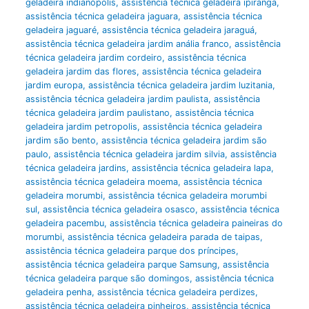
geladeira indianópolis
,
assistência técnica geladeira ipiranga
,
assistência técnica geladeira jaguara
,
assistência técnica
geladeira jaguaré
,
assistência técnica geladeira jaraguá
,
assistência técnica geladeira jardim anália franco
,
assistência
técnica geladeira jardim cordeiro
,
assistência técnica
geladeira jardim das flores
,
assistência técnica geladeira
jardim europa
,
assistência técnica geladeira jardim luzitania
,
assistência técnica geladeira jardim paulista
,
assistência
técnica geladeira jardim paulistano
,
assistência técnica
geladeira jardim petropolis
,
assistência técnica geladeira
jardim são bento
,
assistência técnica geladeira jardim são
paulo
,
assistência técnica geladeira jardim silvia
,
assistência
técnica geladeira jardins
,
assistência técnica geladeira lapa
,
assistência técnica geladeira moema
,
assistência técnica
geladeira morumbi
,
assistência técnica geladeira morumbi
sul
,
assistência técnica geladeira osasco
,
assistência técnica
geladeira pacembu
,
assistência técnica geladeira paineiras do
morumbi
,
assistência técnica geladeira parada de taipas
,
assistência técnica geladeira parque dos príncipes
,
assistência técnica geladeira parque Samsung
,
assistência
técnica geladeira parque são domingos
,
assistência técnica
geladeira penha
,
assistência técnica geladeira perdizes
,
assistência técnica geladeira pinheiros
,
assistência técnica