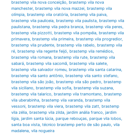
brastemp vila nova conceição
,
brastemp vila nova
manchester
,
brastemp vila nova mazzei
,
brastemp vila
olímpia
,
brastemp vila oratória
,
brastemp vila paiva
,
brastemp vila pauliceia
,
brastemp vila paulista
,
brastemp vila
paulistana
,
brastemp vila pedra branca
,
brastemp vila peres
,
brastemp vila pizzotti
,
brastemp vila pompéia
,
brastemp vila
primavera
,
brastemp vila primeira
,
brastemp vila progredior
,
brastemp vila prudente
,
brastemp vila rabelo
,
brastemp vila
ré
,
brastemp vila regente feijó
,
brastemp vila remédios
,
brastemp vila romana
,
brastemp vila rute
,
brastemp vila
sabará
,
brastemp vila sacomã
,
brastemp vila salete
,
brastemp vila salvador romeu
,
brastemp vila santa catarina
,
brastemp vila santo antônio
,
brastemp vila santo stefano
,
brastemp vila são joão
,
brastemp vila são pedro
,
brastemp
vila siciliano
,
brastemp vila sofia
,
brastemp vila suzana
,
brastemp vila talarico
,
brastemp vila tramontano
,
brastemp
vila uberabinha
,
brastemp vila varanda
,
brastemp vila
vessoni
,
brastemp vila viera
,
brastemp vila zatt
,
brastemp
vila zélia
,
brastemp vila zilda
,
jardim anália franco
,
jardim
lígia
,
jardim santa lúcia
,
parque rebouças
,
parque vila lobos
,
santa boa vista
,
técnico brastemp perto de são paulo
,
vila
madalena
,
vila nogueira