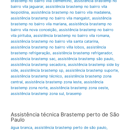
brastemp no bairro vila clementino
,
assistência brastemp no
bairro vila jaguarar
,
assistência brastemp no bairro vila
leopoldina
,
assistência brastemp no bairro vila madalena
,
assistência brastemp no bairro vila mangalot
,
assistência
brastemp no bairro vila mariana
,
assistência brastemp no
bairro vila nova conceição
,
assistência brastemp no bairro
vila pirituba
,
assistência brastemp no bairro vila romana
,
assistência brastemp no bairro vila santa catarina
,
assistência brastemp no bairro villa lobos
,
assistência
brastemp refrigeração
,
assistência brastemp refrigerador
,
assistência brastemp sac
,
assistência brastemp são paulo
,
assistência brastemp secadora
,
assistência brastemp side by
side
,
assistência brastemp sp
,
assistência brastemp suporte
,
assistência brastemp técnico
,
assistência brastemp zona
central
,
assistência brastemp zona leste
,
assistência
brastemp zona norte
,
assistência brastemp zona oeste
,
assistência brastemp zona sul
,
brasemp
Assistência técnica Brastemp perto de São
Paulo
água branca
,
assistência brastemp perto de são paulo
,