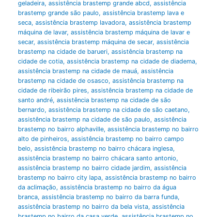
geladeira
,
assistência brastemp grande abcd
,
assistência
brastemp grande são paulo
,
assistência brastemp lava e
seca
,
assistência brastemp lavadora
,
assistência brastemp
máquina de lavar
,
assistência brastemp máquina de lavar e
secar
,
assistência brastemp máquina de secar
,
assistência
brastemp na cidade de barueri
,
assistência brastemp na
cidade de cotia
,
assistência brastemp na cidade de diadema
,
assistência brastemp na cidade de mauá
,
assistência
brastemp na cidade de osasco
,
assistência brastemp na
cidade de ribeirão pires
,
assistência brastemp na cidade de
santo andré
,
assistência brastemp na cidade de são
bernardo
,
assistência brastemp na cidade de são caetano
,
assistência brastemp na cidade de são paulo
,
assistência
brastemp no bairro alphaville
,
assistência brastemp no bairro
alto de pinheiros
,
assistência brastemp no bairro campo
belo
,
assistência brastemp no bairro chácara inglesa
,
assistência brastemp no bairro chácara santo antonio
,
assistência brastemp no bairro cidade jardim
,
assistência
brastemp no bairro city lapa
,
assistência brastemp no bairro
da aclimação
,
assistência brastemp no bairro da água
branca
,
assistência brastemp no bairro da barra funda
,
assistência brastemp no bairro da bela vista
,
assistência
brastemp no bairro da casa verde
,
assistência brastemp no