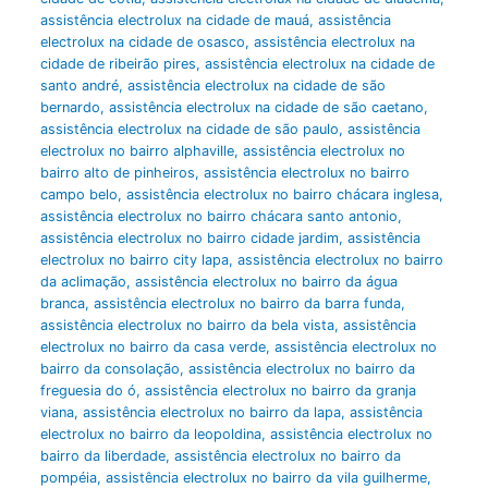
assistência electrolux na cidade de mauá
,
assistência
electrolux na cidade de osasco
,
assistência electrolux na
cidade de ribeirão pires
,
assistência electrolux na cidade de
santo andré
,
assistência electrolux na cidade de são
bernardo
,
assistência electrolux na cidade de são caetano
,
assistência electrolux na cidade de são paulo
,
assistência
electrolux no bairro alphaville
,
assistência electrolux no
bairro alto de pinheiros
,
assistência electrolux no bairro
campo belo
,
assistência electrolux no bairro chácara inglesa
,
assistência electrolux no bairro chácara santo antonio
,
assistência electrolux no bairro cidade jardim
,
assistência
electrolux no bairro city lapa
,
assistência electrolux no bairro
da aclimação
,
assistência electrolux no bairro da água
branca
,
assistência electrolux no bairro da barra funda
,
assistência electrolux no bairro da bela vista
,
assistência
electrolux no bairro da casa verde
,
assistência electrolux no
bairro da consolação
,
assistência electrolux no bairro da
freguesia do ó
,
assistência electrolux no bairro da granja
viana
,
assistência electrolux no bairro da lapa
,
assistência
electrolux no bairro da leopoldina
,
assistência electrolux no
bairro da liberdade
,
assistência electrolux no bairro da
pompéia
,
assistência electrolux no bairro da vila guilherme
,