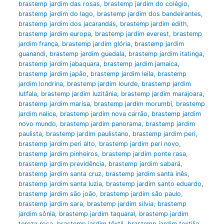
brastemp jardim das rosas
,
brastemp jardim do colégio
,
brastemp jardim do lago
,
brastemp jardim dos bandeirantes
,
brastemp jardim dos jacarandás
,
brastemp jardim edith
,
brastemp jardim europa
,
brastemp jardim everest
,
brastemp
jardim frança
,
brastemp jardim glória
,
brastemp jardim
guanandi
,
brastemp jardim guedala
,
brastemp jardim itatinga
,
brastemp jardim jabaquara
,
brastemp jardim jamaica
,
brastemp jardim japão
,
brastemp jardim leila
,
brastemp
jardim londrina
,
brastemp jardim lourde
,
brastemp jardim
lutfala
,
brastemp jardim luzitânia
,
brastemp jardim marajoara
,
brastemp jardim marisa
,
brastemp jardim morumbi
,
brastemp
jardim nalice
,
brastemp jardim nova carrão
,
brastemp jardim
novo mundo
,
brastemp jardim panorama
,
brastemp jardim
paulista
,
brastemp jardim paulistano
,
brastemp jardim peri
,
brastemp jardim peri alto
,
brastemp jardim peri novo
,
brastemp jardim pinheiros
,
brastemp jardim ponte rasa
,
brastemp jardim previdência
,
brastemp jardim sabará
,
brastemp jardim santa cruz
,
brastemp jardim santa inês
,
brastemp jardim santa luzia
,
brastemp jardim santo eduardo
,
brastemp jardim são joão
,
brastemp jardim são paulo
,
brastemp jardim sara
,
brastemp jardim silvia
,
brastemp
jardim sônia
,
brastemp jardim taquaral
,
brastemp jardim
tereza rosa
,
brastemp jardim têxtil
,
brastemp jardim textilia
,