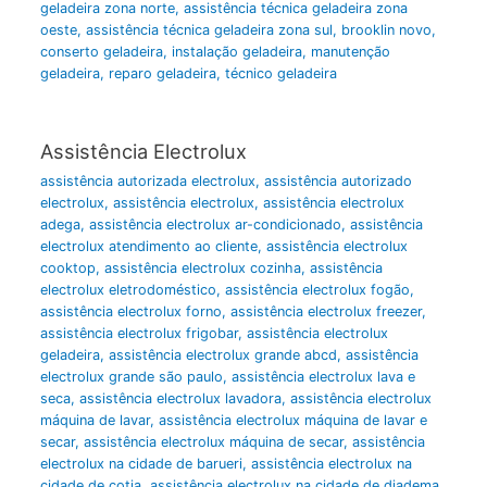
geladeira zona norte
,
assistência técnica geladeira zona
oeste
,
assistência técnica geladeira zona sul
,
brooklin novo
,
conserto geladeira
,
instalação geladeira
,
manutenção
geladeira
,
reparo geladeira
,
técnico geladeira
Assistência Electrolux
assistência autorizada electrolux
,
assistência autorizado
electrolux
,
assistência electrolux
,
assistência electrolux
adega
,
assistência electrolux ar-condicionado
,
assistência
electrolux atendimento ao cliente
,
assistência electrolux
cooktop
,
assistência electrolux cozinha
,
assistência
electrolux eletrodoméstico
,
assistência electrolux fogão
,
assistência electrolux forno
,
assistência electrolux freezer
,
assistência electrolux frigobar
,
assistência electrolux
geladeira
,
assistência electrolux grande abcd
,
assistência
electrolux grande são paulo
,
assistência electrolux lava e
seca
,
assistência electrolux lavadora
,
assistência electrolux
máquina de lavar
,
assistência electrolux máquina de lavar e
secar
,
assistência electrolux máquina de secar
,
assistência
electrolux na cidade de barueri
,
assistência electrolux na
cidade de cotia
,
assistência electrolux na cidade de diadema
,