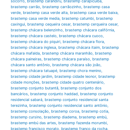
socorro
,
brastemp carandiru
,
brastemp carapicuíba
,
brastemp carrão
,
brastemp carrãozinho
,
brastemp casa
verde
,
brastemp casa verde alta
,
brastemp casa verde baixa
,
brastemp casa verde media
,
brastemp catumbi
,
brastemp
caxingui
,
brastemp cequeira cesar
,
brastemp cerqueira cesar
,
brastemp chácara belenzinho
,
brastemp chácara califórnia
,
brastemp chácara castelo
,
brastemp chácara cuoco
,
brastemp chácara do piquiri
,
brastemp chácara flora
,
brastemp chácara inglesa
,
brastemp chácara itaim
,
brastemp
chácara mafalda
,
brastemp chácara maranhão
,
brastemp
chácara paineiras
,
brastemp chácara paraíso
,
brastemp
chácara santo antônio
,
brastemp chácara são joão
,
brastemp chácara tatuapé
,
brastemp chora menino
,
brastemp cidade jardim
,
brastemp cidade leonor
,
brastemp
cidade monções
,
brastemp cidade quatro centenário
,
brastemp conjunto butantã
,
brastemp conjunto dos
bancários
,
brastemp conjunto haddad
,
brastemp conjunto
residencial sabará
,
brastemp conjunto residencial santa
terezinha
,
brastemp conjunto residencial santo antônio
,
brastemp consolação
,
brastemp coroa
,
brastemp cotia
,
brastemp cursino
,
brastemp diadema
,
brastemp embú
,
brastemp embú das artes
,
brastemp fazenda morumbi
,
brastemp francisco morato
,
brastemp franco da rocha
,