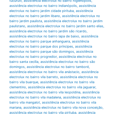
tucuruvi
,
assistência electrolux no bairro higienopólis
,
assistência electrolux no bairro indianópolis
,
assistência
electrolux no bairro jardim cidade pirituba
,
assistência
electrolux no bairro jardim libano
,
assistência electrolux no
bairro jardim paulista
,
assistência electrolux no bairro jardim
paulistano
,
assistência electrolux no bairro jardim santo elias
,
assistência electrolux no bairro jardim são ricardo
,
assistência electrolux no bairro lapa de baixo
,
assistência
electrolux no bairro parque anhanguera
,
assistência
electrolux no bairro parque dos príncipes
,
assistência
electrolux no bairro parque são domingos
,
assistência
electrolux no bairro progredior
,
assistência electrolux no
bairro santa cecília
,
assistência electrolux no bairro são
domingos
,
assistência electrolux no bairro tamboré
,
assistência electrolux no bairro vila anástacio
,
assistência
electrolux no bairro vila barreto
,
assistência electrolux no
bairro vila buarque
,
assistência electrolux no bairro vila
clementino
,
assistência electrolux no bairro vila jaguarar
,
assistência electrolux no bairro vila leopoldina
,
assistência
electrolux no bairro vila madalena
,
assistência electrolux no
bairro vila mangalot
,
assistência electrolux no bairro vila
mariana
,
assistência electrolux no bairro vila nova conceição
,
assistência electrolux no bairro vila pirituba
,
assistência