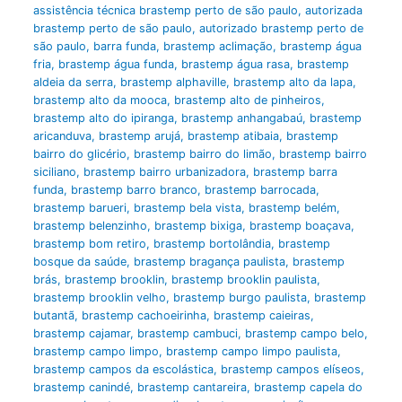
assistência técnica brastemp perto de são paulo
,
autorizada
brastemp perto de são paulo
,
autorizado brastemp perto de
são paulo
,
barra funda
,
brastemp aclimação
,
brastemp água
fria
,
brastemp água funda
,
brastemp água rasa
,
brastemp
aldeia da serra
,
brastemp alphaville
,
brastemp alto da lapa
,
brastemp alto da mooca
,
brastemp alto de pinheiros
,
brastemp alto do ipiranga
,
brastemp anhangabaú
,
brastemp
aricanduva
,
brastemp arujá
,
brastemp atibaia
,
brastemp
bairro do glicério
,
brastemp bairro do limão
,
brastemp bairro
siciliano
,
brastemp bairro urbanizadora
,
brastemp barra
funda
,
brastemp barro branco
,
brastemp barrocada
,
brastemp barueri
,
brastemp bela vista
,
brastemp belém
,
brastemp belenzinho
,
brastemp bixiga
,
brastemp boaçava
,
brastemp bom retiro
,
brastemp bortolândia
,
brastemp
bosque da saúde
,
brastemp bragança paulista
,
brastemp
brás
,
brastemp brooklin
,
brastemp brooklin paulista
,
brastemp brooklin velho
,
brastemp burgo paulista
,
brastemp
butantã
,
brastemp cachoeirinha
,
brastemp caieiras
,
brastemp cajamar
,
brastemp cambuci
,
brastemp campo belo
,
brastemp campo limpo
,
brastemp campo limpo paulista
,
brastemp campos da escolástica
,
brastemp campos elíseos
,
brastemp canindé
,
brastemp cantareira
,
brastemp capela do