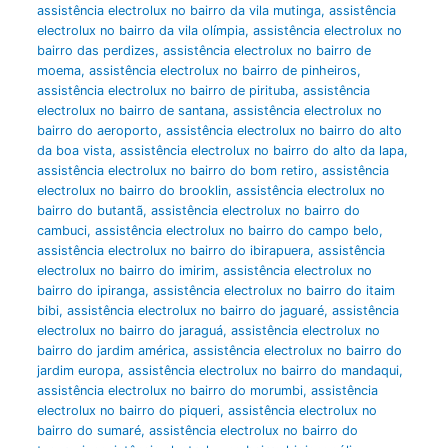
assistência electrolux no bairro da vila mutinga
,
assistência
electrolux no bairro da vila olímpia
,
assistência electrolux no
bairro das perdizes
,
assistência electrolux no bairro de
moema
,
assistência electrolux no bairro de pinheiros
,
assistência electrolux no bairro de pirituba
,
assistência
electrolux no bairro de santana
,
assistência electrolux no
bairro do aeroporto
,
assistência electrolux no bairro do alto
da boa vista
,
assistência electrolux no bairro do alto da lapa
,
assistência electrolux no bairro do bom retiro
,
assistência
electrolux no bairro do brooklin
,
assistência electrolux no
bairro do butantã
,
assistência electrolux no bairro do
cambuci
,
assistência electrolux no bairro do campo belo
,
assistência electrolux no bairro do ibirapuera
,
assistência
electrolux no bairro do imirim
,
assistência electrolux no
bairro do ipiranga
,
assistência electrolux no bairro do itaim
bibi
,
assistência electrolux no bairro do jaguaré
,
assistência
electrolux no bairro do jaraguá
,
assistência electrolux no
bairro do jardim américa
,
assistência electrolux no bairro do
jardim europa
,
assistência electrolux no bairro do mandaqui
,
assistência electrolux no bairro do morumbi
,
assistência
electrolux no bairro do piqueri
,
assistência electrolux no
bairro do sumaré
,
assistência electrolux no bairro do