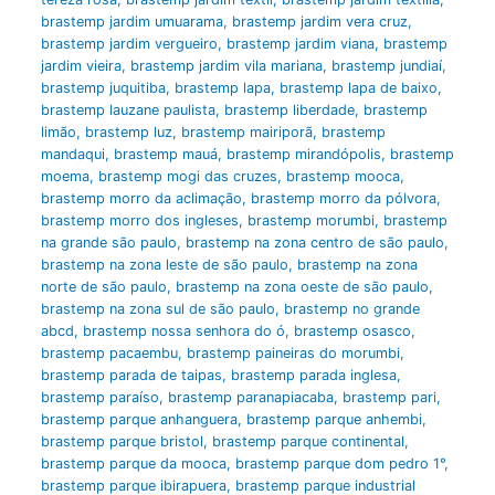
brastemp jardim umuarama
,
brastemp jardim vera cruz
,
brastemp jardim vergueiro
,
brastemp jardim viana
,
brastemp
jardim vieira
,
brastemp jardim vila mariana
,
brastemp jundiaí
,
brastemp juquitiba
,
brastemp lapa
,
brastemp lapa de baixo
,
brastemp lauzane paulista
,
brastemp liberdade
,
brastemp
limão
,
brastemp luz
,
brastemp mairiporã
,
brastemp
mandaqui
,
brastemp mauá
,
brastemp mirandópolis
,
brastemp
moema
,
brastemp mogi das cruzes
,
brastemp mooca
,
brastemp morro da aclimação
,
brastemp morro da pólvora
,
brastemp morro dos ingleses
,
brastemp morumbi
,
brastemp
na grande são paulo
,
brastemp na zona centro de são paulo
,
brastemp na zona leste de são paulo
,
brastemp na zona
norte de são paulo
,
brastemp na zona oeste de são paulo
,
brastemp na zona sul de são paulo
,
brastemp no grande
abcd
,
brastemp nossa senhora do ó
,
brastemp osasco
,
brastemp pacaembu
,
brastemp paineiras do morumbi
,
brastemp parada de taipas
,
brastemp parada inglesa
,
brastemp paraíso
,
brastemp paranapiacaba
,
brastemp pari
,
brastemp parque anhanguera
,
brastemp parque anhembi
,
brastemp parque bristol
,
brastemp parque continental
,
brastemp parque da mooca
,
brastemp parque dom pedro 1°
,
brastemp parque ibirapuera
,
brastemp parque industrial