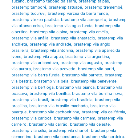
suzano
,
brastemp taboão da serra
,
brastemp taipas
,
brastemp tamboré
,
brastemp tatuapé
,
brastemp tremembé
,
brastemp tucuruvi
,
brastemp várzea da barra funda
,
brastemp várzea paulista
,
brastemp vila aeroporto
,
brastemp
vila afonso celso
,
brastemp vila água funda
,
brastemp vila
albertina
,
brastemp vila alpina
,
brastemp vila amélia
,
brastemp vila anália
,
brastemp vila anastácio
,
brastemp vila
anchieta
,
brastemp vila andrade
,
brastemp vila anglo
brasileira
,
brastemp vila antonina
,
brastemp vila aparecida
ivone
,
brastemp vila arapuá
,
brastemp vila argentina
,
brastemp vila aricanduva
,
brastemp vila augusto
,
brastemp
vila aurora
,
brastemp vila azevedo
,
brastemp vila bariri
,
brastemp vila barra funda
,
brastemp vila barreto
,
brastemp
vila beatriz
,
brastemp vila bela
,
brastemp vila benevente
,
brastemp vila bertioga
,
brastemp vila bianca
,
brastemp vila
boacava
,
brastemp vila bonilha
,
brastemp vila bonilha nova
,
brastemp vila brasil
,
brastemp vila brasileia
,
brastemp vila
brasilina
,
brastemp vila brasílio machado
,
brastemp vila
buarque
,
brastemp vila cachoeirinha
,
brastemp vila califórnia
,
brastemp vila carioca
,
brastemp vila carmem
,
brastemp vila
carneiro
,
brastemp vila carrão
,
brastemp vila celeste
,
brastemp vila célia
,
brastemp vila charlot
,
brastemp vila
clementino
,
brastemp vila constança
,
brastemp vila cordeiro
,