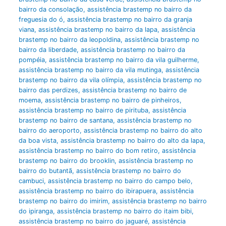
bairro da consolação
,
assistência brastemp no bairro da
freguesia do ó
,
assistência brastemp no bairro da granja
viana
,
assistência brastemp no bairro da lapa
,
assistência
brastemp no bairro da leopoldina
,
assistência brastemp no
bairro da liberdade
,
assistência brastemp no bairro da
pompéia
,
assistência brastemp no bairro da vila guilherme
,
assistência brastemp no bairro da vila mutinga
,
assistência
brastemp no bairro da vila olímpia
,
assistência brastemp no
bairro das perdizes
,
assistência brastemp no bairro de
moema
,
assistência brastemp no bairro de pinheiros
,
assistência brastemp no bairro de pirituba
,
assistência
brastemp no bairro de santana
,
assistência brastemp no
bairro do aeroporto
,
assistência brastemp no bairro do alto
da boa vista
,
assistência brastemp no bairro do alto da lapa
,
assistência brastemp no bairro do bom retiro
,
assistência
brastemp no bairro do brooklin
,
assistência brastemp no
bairro do butantã
,
assistência brastemp no bairro do
cambuci
,
assistência brastemp no bairro do campo belo
,
assistência brastemp no bairro do ibirapuera
,
assistência
brastemp no bairro do imirim
,
assistência brastemp no bairro
do ipiranga
,
assistência brastemp no bairro do itaim bibi
,
assistência brastemp no bairro do jaguaré
,
assistência