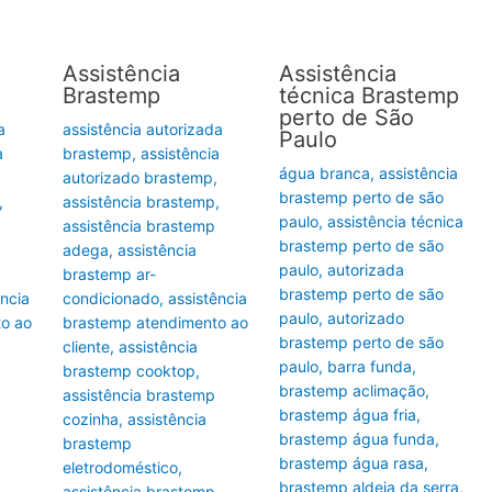
Assistência
Assistência
Brastemp
técnica Brastemp
perto de São
a
assistência autorizada
Paulo
a
brastemp
,
assistência
água branca
,
assistência
,
autorizado brastemp
,
brastemp perto de são
,
assistência brastemp
,
paulo
,
assistência técnica
assistência brastemp
brastemp perto de são
adega
,
assistência
paulo
,
autorizada
brastemp ar-
brastemp perto de são
ência
condicionado
,
assistência
paulo
,
autorizado
to ao
brastemp atendimento ao
brastemp perto de são
cliente
,
assistência
paulo
,
barra funda
,
brastemp cooktop
,
brastemp aclimação
,
assistência brastemp
brastemp água fria
,
cozinha
,
assistência
brastemp água funda
,
brastemp
brastemp água rasa
,
eletrodoméstico
,
brastemp aldeia da serra
,
assistência brastemp