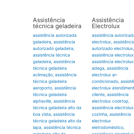
Assistência
Assistência
técnica geladeira
Electrolux
assistência autorizada
assistência autorizad
geladeira
,
assistência
electrolux
,
assistênci
autorizado geladeira
,
autorizado electrolux
assistência técnica
assistência electrolux
geladeira
,
assistência
assistência electrolux
técnica geladeira
adega
,
assistência
aclimação
,
assistência
electrolux ar-
técnica geladeira
condicionado
,
assist
aeroporto
,
assistência
electrolux atendimen
técnica geladeira
cliente
,
assistência
alphaville
,
assistência
electrolux cooktop
,
técnica geladeira alto da
assistência electrolux
boa vista
,
assistência
cozinha
,
assistência
técnica geladeira alto da
electrolux
lapa
,
assistência técnica
eletrodoméstico
,
geladeira alto de
assistência electrolux