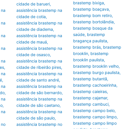
brastemp bixiga
,
cidade de barueri
,
brastemp boaçava
,
 na
assistência brastemp na
brastemp bom retiro
,
cidade de cotia
,
brastemp bortolândia
,
 na
assistência brastemp na
brastemp bosque da
cidade de diadema
,
saúde
,
brastemp
 na
assistência brastemp na
bragança paulista
,
cidade de mauá
,
brastemp brás
,
brastemp
 na
assistência brastemp na
brooklin
,
brastemp
cidade de osasco
,
brooklin paulista
,
 na
assistência brastemp na
brastemp brooklin velho
,
res
,
cidade de ribeirão pires
,
brastemp burgo paulista
,
 na
assistência brastemp na
brastemp butantã
,
é
,
cidade de santo andré
,
brastemp cachoeirinha
,
 na
assistência brastemp na
brastemp caieiras
,
rdo
,
cidade de são bernardo
,
brastemp cajamar
,
 na
assistência brastemp na
brastemp cambuci
,
no
,
cidade de são caetano
,
brastemp campo belo
,
 na
assistência brastemp na
brastemp campo limpo
,
cidade de são paulo
,
brastemp campo limpo
 no
assistência brastemp no