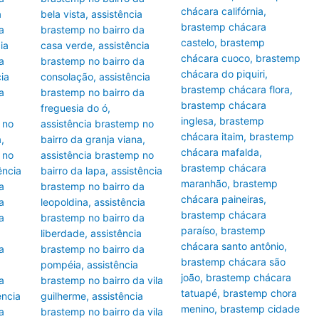
chácara califórnia
,
a
bela vista
,
assistência
brastemp chácara
a
brastemp no bairro da
castelo
,
brastemp
ia
casa verde
,
assistência
chácara cuoco
,
brastemp
a
brastemp no bairro da
chácara do piquiri
,
ia
consolação
,
assistência
brastemp chácara flora
,
a
brastemp no bairro da
brastemp chácara
freguesia do ó
,
inglesa
,
brastemp
 no
assistência brastemp no
chácara itaim
,
brastemp
a
,
bairro da granja viana
,
chácara mafalda
,
 no
assistência brastemp no
brastemp chácara
ência
bairro da lapa
,
assistência
maranhão
,
brastemp
a
brastemp no bairro da
chácara paineiras
,
a
leopoldina
,
assistência
brastemp chácara
a
brastemp no bairro da
paraíso
,
brastemp
a
liberdade
,
assistência
chácara santo antônio
,
a
brastemp no bairro da
brastemp chácara são
pompéia
,
assistência
joão
,
brastemp chácara
a
brastemp no bairro da vila
tatuapé
,
brastemp chora
ência
guilherme
,
assistência
menino
,
brastemp cidade
a
brastemp no bairro da vila