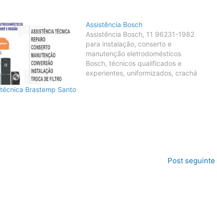
Assistência Bosch
Assistência Bosch, 11 96231-1982
para instalação, conserto e
manutenção eletrodomésticos
Bosch, técnicos qualificados e
experientes, uniformizados, crachá
de identificação, frota própria de
 técnica Brastemp Santo
veículos e sempre os melhores
orçamentos Bosch em São Paulo.
Post seguinte