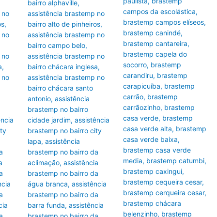
paulista
,
brastemp
bairro alphaville
,
campos da escolástica
,
 no
assistência brastemp no
brastemp campos elíseos
,
os
,
bairro alto de pinheiros
,
brastemp canindé
,
 no
assistência brastemp no
brastemp cantareira
,
bairro campo belo
,
brastemp capela do
 no
assistência brastemp no
socorro
,
brastemp
a
,
bairro chácara inglesa
,
carandiru
,
brastemp
 no
assistência brastemp no
carapicuíba
,
brastemp
bairro chácara santo
carrão
,
brastemp
antonio
,
assistência
carrãozinho
,
brastemp
brastemp no bairro
casa verde
,
brastemp
ência
cidade jardim
,
assistência
casa verde alta
,
brastemp
ity
brastemp no bairro city
casa verde baixa
,
lapa
,
assistência
brastemp casa verde
a
brastemp no bairro da
media
,
brastemp catumbi
,
a
aclimação
,
assistência
brastemp caxingui
,
a
brastemp no bairro da
brastemp cequeira cesar
,
ncia
água branca
,
assistência
brastemp cerqueira cesar
,
a
brastemp no bairro da
brastemp chácara
cia
barra funda
,
assistência
belenzinho
,
brastemp
a
brastemp no bairro da