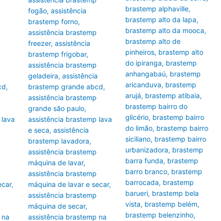
brastemp alphaville
,
fogão
,
assistência
brastemp alto da lapa
,
brastemp forno
,
brastemp alto da mooca
,
assistência brastemp
brastemp alto de
freezer
,
assistência
pinheiros
,
brastemp alto
brastemp frigobar
,
do ipiranga
,
brastemp
assistência brastemp
anhangabaú
,
brastemp
geladeira
,
assistência
aricanduva
,
brastemp
cd
,
brastemp grande abcd
,
arujá
,
brastemp atibaia
,
assistência brastemp
brastemp bairro do
grande são paulo
,
glicério
,
brastemp bairro
 lava
assistência brastemp lava
do limão
,
brastemp bairro
e seca
,
assistência
siciliano
,
brastemp bairro
brastemp lavadora
,
urbanizadora
,
brastemp
assistência brastemp
barra funda
,
brastemp
máquina de lavar
,
barro branco
,
brastemp
assistência brastemp
barrocada
,
brastemp
ecar
,
máquina de lavar e secar
,
barueri
,
brastemp bela
assistência brastemp
vista
,
brastemp belém
,
máquina de secar
,
brastemp belenzinho
,
 na
assistência brastemp na