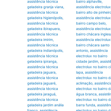
assistência técnica
bairro alphaville
,
geladeira granja viana
,
assistência electrolux
assistência técnica
bairro alto de pinheir
geladeira higienópolis
,
assistência electrolux
assistência técnica
bairro campo belo
,
geladeira ibirapuera
,
assistência electrolux
assistência técnica
bairro chácara ingles
geladeira imirim
,
assistência electrolux
assistência técnica
bairro chácara santo
geladeira indianópolis
,
antonio
,
assistência
assistência técnica
electrolux no bairro
geladeira ipiranga
,
cidade jardim
,
assist
assistência técnica
electrolux no bairro c
geladeira jaguara
,
lapa
,
assistência
assistência técnica
electrolux no bairro d
geladeira jaguaré
,
aclimação
,
assistênci
assistência técnica
electrolux no bairro d
geladeira jaraguá
,
água branca
,
assistê
assistência técnica
electrolux no bairro d
geladeira jardim anália
barra funda
,
assistên
franco
,
assistência
electrolux no bairro d