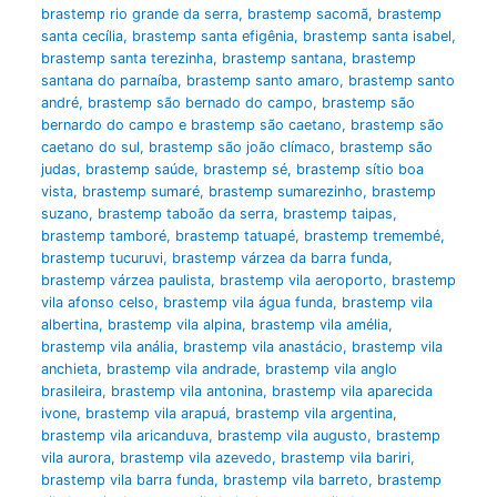
brastemp rio grande da serra
,
brastemp sacomã
,
brastemp
santa cecília
,
brastemp santa efigênia
,
brastemp santa isabel
,
brastemp santa terezinha
,
brastemp santana
,
brastemp
santana do parnaíba
,
brastemp santo amaro
,
brastemp santo
andré
,
brastemp são bernado do campo
,
brastemp são
bernardo do campo e brastemp são caetano
,
brastemp são
caetano do sul
,
brastemp são joão clímaco
,
brastemp são
judas
,
brastemp saúde
,
brastemp sé
,
brastemp sítio boa
vista
,
brastemp sumaré
,
brastemp sumarezinho
,
brastemp
suzano
,
brastemp taboão da serra
,
brastemp taipas
,
brastemp tamboré
,
brastemp tatuapé
,
brastemp tremembé
,
brastemp tucuruvi
,
brastemp várzea da barra funda
,
brastemp várzea paulista
,
brastemp vila aeroporto
,
brastemp
vila afonso celso
,
brastemp vila água funda
,
brastemp vila
albertina
,
brastemp vila alpina
,
brastemp vila amélia
,
brastemp vila anália
,
brastemp vila anastácio
,
brastemp vila
anchieta
,
brastemp vila andrade
,
brastemp vila anglo
brasileira
,
brastemp vila antonina
,
brastemp vila aparecida
ivone
,
brastemp vila arapuá
,
brastemp vila argentina
,
brastemp vila aricanduva
,
brastemp vila augusto
,
brastemp
vila aurora
,
brastemp vila azevedo
,
brastemp vila bariri
,
brastemp vila barra funda
,
brastemp vila barreto
,
brastemp