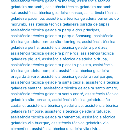
assistência técnica geladeira moema
,
assistência técnica
geladeira morumbi
,
assistência técnica geladeira morumbi
sul
,
assistência técnica geladeira osasco
,
assistência técnica
geladeira pacembu
,
assistência técnica geladeira paineiras do
morumbi
,
assistência técnica geladeira parada de taipas
,
assistência técnica geladeira parque dos príncipes
,
assistência técnica geladeira parque Samsung
,
assistência
técnica geladeira parque são domingos
,
assistência técnica
geladeira penha
,
assistência técnica geladeira perdizes
,
assistência técnica geladeira pinheiros
,
assistência técnica
geladeira piqueri
,
assistência técnica geladeira pirituba
,
assistência técnica geladeira planalto paulista
,
assistência
técnica geladeira pompeia
,
assistência técnica geladeira
praça da árvore
,
assistência técnica geladeira real parque
,
assistência técnica geladeira santa cecília
,
assistência técnica
geladeira santana
,
assistência técnica geladeira santo amaro
,
assistência técnica geladeira santo andré
,
assistência técnica
geladeira são bernado
,
assistência técnica geladeira são
caetano
,
assistência técnica geladeira sp
,
assistência técnica
geladeira tamboré
,
assistência técnica geladeira tatuapé
,
assistência técnica geladeira tremembé
,
assistência técnica
geladeira vila buarque
,
assistência técnica geladeira vila
clementino
,
assistência técnica geladeira vila elvira
,