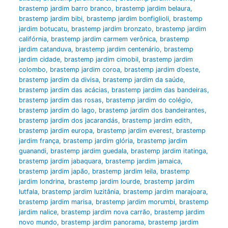
brastemp jardim barro branco
,
brastemp jardim belaura
,
brastemp jardim bibi
,
brastemp jardim bonfiglioli
,
brastemp
jardim botucatu
,
brastemp jardim bronzato
,
brastemp jardim
califórnia
,
brastemp jardim carmem verônica
,
brastemp
jardim catanduva
,
brastemp jardim centenário
,
brastemp
jardim cidade
,
brastemp jardim cimobil
,
brastemp jardim
colombo
,
brastemp jardim coroa
,
brastemp jardim d’oeste
,
brastemp jardim da divisa
,
brastemp jardim da saúde
,
brastemp jardim das acácias
,
brastemp jardim das bandeiras
,
brastemp jardim das rosas
,
brastemp jardim do colégio
,
brastemp jardim do lago
,
brastemp jardim dos bandeirantes
,
brastemp jardim dos jacarandás
,
brastemp jardim edith
,
brastemp jardim europa
,
brastemp jardim everest
,
brastemp
jardim frança
,
brastemp jardim glória
,
brastemp jardim
guanandi
,
brastemp jardim guedala
,
brastemp jardim itatinga
,
brastemp jardim jabaquara
,
brastemp jardim jamaica
,
brastemp jardim japão
,
brastemp jardim leila
,
brastemp
jardim londrina
,
brastemp jardim lourde
,
brastemp jardim
lutfala
,
brastemp jardim luzitânia
,
brastemp jardim marajoara
,
brastemp jardim marisa
,
brastemp jardim morumbi
,
brastemp
jardim nalice
,
brastemp jardim nova carrão
,
brastemp jardim
novo mundo
,
brastemp jardim panorama
,
brastemp jardim