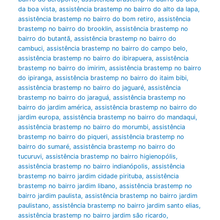
da boa vista
,
assistência brastemp no bairro do alto da lapa
,
assistência brastemp no bairro do bom retiro
,
assistência
brastemp no bairro do brooklin
,
assistência brastemp no
bairro do butantã
,
assistência brastemp no bairro do
cambuci
,
assistência brastemp no bairro do campo belo
,
assistência brastemp no bairro do ibirapuera
,
assistência
brastemp no bairro do imirim
,
assistência brastemp no bairro
do ipiranga
,
assistência brastemp no bairro do itaim bibi
,
assistência brastemp no bairro do jaguaré
,
assistência
brastemp no bairro do jaraguá
,
assistência brastemp no
bairro do jardim américa
,
assistência brastemp no bairro do
jardim europa
,
assistência brastemp no bairro do mandaqui
,
assistência brastemp no bairro do morumbi
,
assistência
brastemp no bairro do piqueri
,
assistência brastemp no
bairro do sumaré
,
assistência brastemp no bairro do
tucuruvi
,
assistência brastemp no bairro higienopólis
,
assistência brastemp no bairro indianópolis
,
assistência
brastemp no bairro jardim cidade pirituba
,
assistência
brastemp no bairro jardim libano
,
assistência brastemp no
bairro jardim paulista
,
assistência brastemp no bairro jardim
paulistano
,
assistência brastemp no bairro jardim santo elias
,
assistência brastemp no bairro jardim são ricardo
,