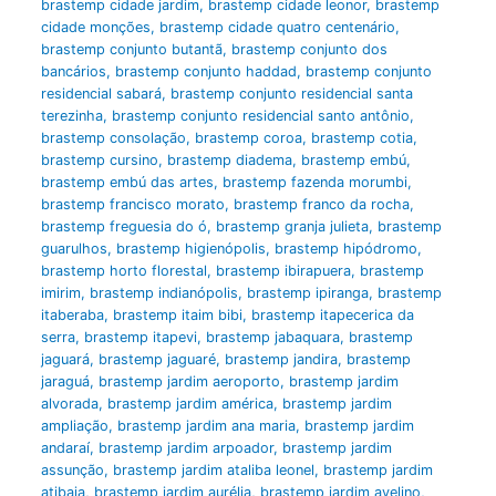
brastemp cidade jardim
,
brastemp cidade leonor
,
brastemp
cidade monções
,
brastemp cidade quatro centenário
,
brastemp conjunto butantã
,
brastemp conjunto dos
bancários
,
brastemp conjunto haddad
,
brastemp conjunto
residencial sabará
,
brastemp conjunto residencial santa
terezinha
,
brastemp conjunto residencial santo antônio
,
brastemp consolação
,
brastemp coroa
,
brastemp cotia
,
brastemp cursino
,
brastemp diadema
,
brastemp embú
,
brastemp embú das artes
,
brastemp fazenda morumbi
,
brastemp francisco morato
,
brastemp franco da rocha
,
brastemp freguesia do ó
,
brastemp granja julieta
,
brastemp
guarulhos
,
brastemp higienópolis
,
brastemp hipódromo
,
brastemp horto florestal
,
brastemp ibirapuera
,
brastemp
imirim
,
brastemp indianópolis
,
brastemp ipiranga
,
brastemp
itaberaba
,
brastemp itaim bibi
,
brastemp itapecerica da
serra
,
brastemp itapevi
,
brastemp jabaquara
,
brastemp
jaguará
,
brastemp jaguaré
,
brastemp jandira
,
brastemp
jaraguá
,
brastemp jardim aeroporto
,
brastemp jardim
alvorada
,
brastemp jardim américa
,
brastemp jardim
ampliação
,
brastemp jardim ana maria
,
brastemp jardim
andaraí
,
brastemp jardim arpoador
,
brastemp jardim
assunção
,
brastemp jardim ataliba leonel
,
brastemp jardim
atibaia
,
brastemp jardim aurélia
,
brastemp jardim avelino
,