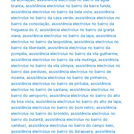
branca
,
assistência electrolux no bairro da barra funda
,
assistência electrolux no bairro da bela vista
,
assistência
electrolux no bairro da casa verde
,
assistência electrolux no
bairro da consolação
,
assistência electrolux no bairro da
freguesia do ó
,
assistência electrolux no bairro da granja
viana
,
assistência electrolux no bairro da lapa
,
assistência
electrolux no bairro da leopoldina
,
assistência electrolux no
bairro da liberdade
,
assistência electrolux no bairro da
pompéia
,
assistência electrolux no bairro da vila guilherme
,
assistência electrolux no bairro da vila mutinga
,
assistência
electrolux no bairro da vila olímpia
,
assistência electrolux no
bairro das perdizes
,
assistência electrolux no bairro de
moema
,
assistência electrolux no bairro de pinheiros
,
assistência electrolux no bairro de pirituba
,
assistência
electrolux no bairro de santana
,
assistência electrolux no
bairro do aeroporto
,
assistência electrolux no bairro do alto
da boa vista
,
assistência electrolux no bairro do alto da lapa
,
assistência electrolux no bairro do bom retiro
,
assistência
electrolux no bairro do brooklin
,
assistência electrolux no
bairro do butantã
,
assistência electrolux no bairro do
cambuci
,
assistência electrolux no bairro do campo belo
,
assistência electrolux no bairro do ibirapuera
,
assistência