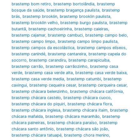
brastemp bom retiro
,
brastemp bortolândia
,
brastemp
bosque da saúde
,
brastemp bragança paulista
,
brastemp
brás
,
brastemp brooklin
,
brastemp brooklin paulista
,
brastemp brooklin velho
,
brastemp burgo paulista
,
brastemp
butantã
,
brastemp cachoeirinha
,
brastemp caieiras
,
brastemp cajamar
,
brastemp cambuci
,
brastemp campo belo
,
brastemp campo limpo
,
brastemp campo limpo paulista
,
brastemp campos da escolástica
,
brastemp campos elíseos
,
brastemp canindé
,
brastemp cantareira
,
brastemp capela do
socorro
,
brastemp carandiru
,
brastemp carapicuíba
,
brastemp carrão
,
brastemp carrãozinho
,
brastemp casa
verde
,
brastemp casa verde alta
,
brastemp casa verde baixa
,
brastemp casa verde media
,
brastemp catumbi
,
brastemp
caxingui
,
brastemp cequeira cesar
,
brastemp cerqueira cesar
,
brastemp chácara belenzinho
,
brastemp chácara califórnia
,
brastemp chácara castelo
,
brastemp chácara cuoco
,
brastemp chácara do piquiri
,
brastemp chácara flora
,
brastemp chácara inglesa
,
brastemp chácara itaim
,
brastemp
chácara mafalda
,
brastemp chácara maranhão
,
brastemp
chácara paineiras
,
brastemp chácara paraíso
,
brastemp
chácara santo antônio
,
brastemp chácara são joão
,
brastemp chácara tatuapé
,
brastemp chora menino
,