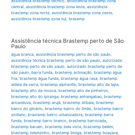
assistência brastemp técnico
,
assistência brastemp zona
central
,
assistência brastemp zona leste
,
assistência
brastemp zona norte
,
assistência brastemp zona oeste
,
assistência brastemp zona sul
,
brasemp
Assistência técnica Brastemp perto de São
Paulo
água branca
,
assistência brastemp perto de são paulo
,
assistência técnica brastemp perto de são paulo
,
autorizada
brastemp perto de são paulo
,
autorizado brastemp perto de
são paulo
,
barra funda
,
brastemp aclimação
,
brastemp água
fria
,
brastemp água funda
,
brastemp água rasa
,
brastemp
aldeia da serra
,
brastemp alphaville
,
brastemp alto da lapa
,
brastemp alto da mooca
,
brastemp alto de pinheiros
,
brastemp alto do ipiranga
,
brastemp anhangabaú
,
brastemp
aricanduva
,
brastemp arujá
,
brastemp atibaia
,
brastemp
bairro do glicério
,
brastemp bairro do limão
,
brastemp bairro
siciliano
,
brastemp bairro urbanizadora
,
brastemp barra
funda
,
brastemp barro branco
,
brastemp barrocada
,
brastemp barueri
,
brastemp bela vista
,
brastemp belém
,
brastemp belenzinho
,
brastemp bixiga
,
brastemp boaçava
,