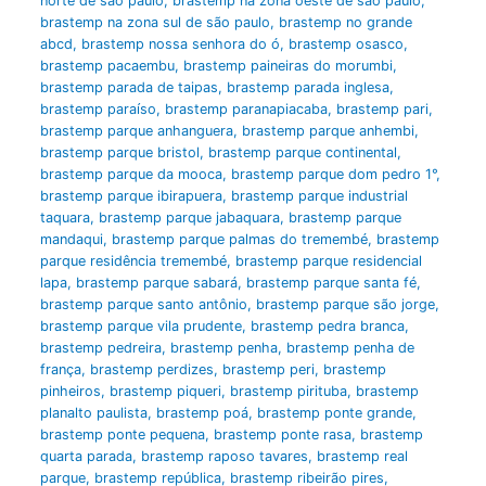
norte de são paulo
,
brastemp na zona oeste de são paulo
,
brastemp na zona sul de são paulo
,
brastemp no grande
abcd
,
brastemp nossa senhora do ó
,
brastemp osasco
,
brastemp pacaembu
,
brastemp paineiras do morumbi
,
brastemp parada de taipas
,
brastemp parada inglesa
,
brastemp paraíso
,
brastemp paranapiacaba
,
brastemp pari
,
brastemp parque anhanguera
,
brastemp parque anhembi
,
brastemp parque bristol
,
brastemp parque continental
,
brastemp parque da mooca
,
brastemp parque dom pedro 1°
,
brastemp parque ibirapuera
,
brastemp parque industrial
taquara
,
brastemp parque jabaquara
,
brastemp parque
mandaqui
,
brastemp parque palmas do tremembé
,
brastemp
parque residência tremembé
,
brastemp parque residencial
lapa
,
brastemp parque sabará
,
brastemp parque santa fé
,
brastemp parque santo antônio
,
brastemp parque são jorge
,
brastemp parque vila prudente
,
brastemp pedra branca
,
brastemp pedreira
,
brastemp penha
,
brastemp penha de
frança
,
brastemp perdizes
,
brastemp peri
,
brastemp
pinheiros
,
brastemp piqueri
,
brastemp pirituba
,
brastemp
planalto paulista
,
brastemp poá
,
brastemp ponte grande
,
brastemp ponte pequena
,
brastemp ponte rasa
,
brastemp
quarta parada
,
brastemp raposo tavares
,
brastemp real
parque
,
brastemp república
,
brastemp ribeirão pires
,