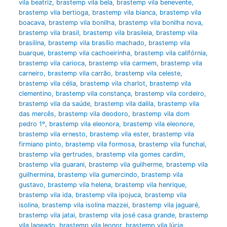
vila beatriz
,
brastemp vila bela
,
brastemp vila benevente
,
brastemp vila bertioga
,
brastemp vila bianca
,
brastemp vila
boacava
,
brastemp vila bonilha
,
brastemp vila bonilha nova
,
brastemp vila brasil
,
brastemp vila brasileia
,
brastemp vila
brasilina
,
brastemp vila brasílio machado
,
brastemp vila
buarque
,
brastemp vila cachoeirinha
,
brastemp vila califórnia
,
brastemp vila carioca
,
brastemp vila carmem
,
brastemp vila
carneiro
,
brastemp vila carrão
,
brastemp vila celeste
,
brastemp vila célia
,
brastemp vila charlot
,
brastemp vila
clementino
,
brastemp vila constança
,
brastemp vila cordeiro
,
brastemp vila da saúde
,
brastemp vila dalila
,
brastemp vila
das mercês
,
brastemp vila deodoro
,
brastemp vila dom
pedro 1º
,
brastemp vila eleonora
,
brastemp vila eleonore
,
brastemp vila ernesto
,
brastemp vila ester
,
brastemp vila
firmiano pinto
,
brastemp vila formosa
,
brastemp vila funchal
,
brastemp vila gertrudes
,
brastemp vila gomes cardim
,
brastemp vila guarani
,
brastemp vila guilherme
,
brastemp vila
guilhermina
,
brastemp vila gumercindo
,
brastemp vila
gustavo
,
brastemp vila helena
,
brastemp vila henrique
,
brastemp vila ida
,
brastemp vila ipojuca
,
brastemp vila
isolina
,
brastemp vila isolina mazzei
,
brastemp vila jaguaré
,
brastemp vila jatai
,
brastemp vila josé casa grande
,
brastemp
vila lageado
,
brastemp vila leonor
,
brastemp vila lúcia
,