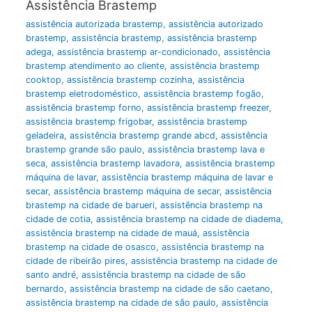
Assistência Brastemp
assistência autorizada brastemp
,
assistência autorizado
brastemp
,
assistência brastemp
,
assistência brastemp
adega
,
assistência brastemp ar-condicionado
,
assistência
brastemp atendimento ao cliente
,
assistência brastemp
cooktop
,
assistência brastemp cozinha
,
assistência
brastemp eletrodoméstico
,
assistência brastemp fogão
,
assistência brastemp forno
,
assistência brastemp freezer
,
assistência brastemp frigobar
,
assistência brastemp
geladeira
,
assistência brastemp grande abcd
,
assistência
brastemp grande são paulo
,
assistência brastemp lava e
seca
,
assistência brastemp lavadora
,
assistência brastemp
máquina de lavar
,
assistência brastemp máquina de lavar e
secar
,
assistência brastemp máquina de secar
,
assistência
brastemp na cidade de barueri
,
assistência brastemp na
cidade de cotia
,
assistência brastemp na cidade de diadema
,
assistência brastemp na cidade de mauá
,
assistência
brastemp na cidade de osasco
,
assistência brastemp na
cidade de ribeirão pires
,
assistência brastemp na cidade de
santo andré
,
assistência brastemp na cidade de são
bernardo
,
assistência brastemp na cidade de são caetano
,
assistência brastemp na cidade de são paulo
,
assistência