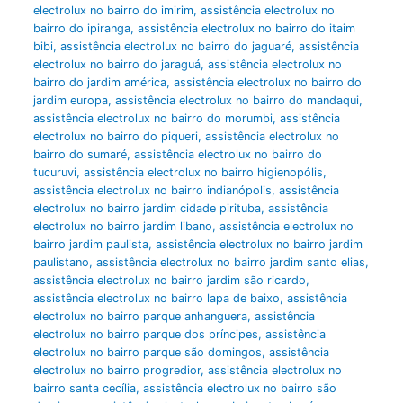
electrolux no bairro do imirim
,
assistência electrolux no
bairro do ipiranga
,
assistência electrolux no bairro do itaim
bibi
,
assistência electrolux no bairro do jaguaré
,
assistência
electrolux no bairro do jaraguá
,
assistência electrolux no
bairro do jardim américa
,
assistência electrolux no bairro do
jardim europa
,
assistência electrolux no bairro do mandaqui
,
assistência electrolux no bairro do morumbi
,
assistência
electrolux no bairro do piqueri
,
assistência electrolux no
bairro do sumaré
,
assistência electrolux no bairro do
tucuruvi
,
assistência electrolux no bairro higienopólis
,
assistência electrolux no bairro indianópolis
,
assistência
electrolux no bairro jardim cidade pirituba
,
assistência
electrolux no bairro jardim libano
,
assistência electrolux no
bairro jardim paulista
,
assistência electrolux no bairro jardim
paulistano
,
assistência electrolux no bairro jardim santo elias
,
assistência electrolux no bairro jardim são ricardo
,
assistência electrolux no bairro lapa de baixo
,
assistência
electrolux no bairro parque anhanguera
,
assistência
electrolux no bairro parque dos príncipes
,
assistência
electrolux no bairro parque são domingos
,
assistência
electrolux no bairro progredior
,
assistência electrolux no
bairro santa cecília
,
assistência electrolux no bairro são