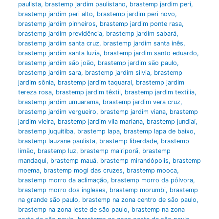
paulista
,
brastemp jardim paulistano
,
brastemp jardim peri
,
brastemp jardim peri alto
,
brastemp jardim peri novo
,
brastemp jardim pinheiros
,
brastemp jardim ponte rasa
,
brastemp jardim previdência
,
brastemp jardim sabará
,
brastemp jardim santa cruz
,
brastemp jardim santa inês
,
brastemp jardim santa luzia
,
brastemp jardim santo eduardo
,
brastemp jardim são joão
,
brastemp jardim são paulo
,
brastemp jardim sara
,
brastemp jardim silvia
,
brastemp
jardim sônia
,
brastemp jardim taquaral
,
brastemp jardim
tereza rosa
,
brastemp jardim têxtil
,
brastemp jardim textilia
,
brastemp jardim umuarama
,
brastemp jardim vera cruz
,
brastemp jardim vergueiro
,
brastemp jardim viana
,
brastemp
jardim vieira
,
brastemp jardim vila mariana
,
brastemp jundiaí
,
brastemp juquitiba
,
brastemp lapa
,
brastemp lapa de baixo
,
brastemp lauzane paulista
,
brastemp liberdade
,
brastemp
limão
,
brastemp luz
,
brastemp mairiporã
,
brastemp
mandaqui
,
brastemp mauá
,
brastemp mirandópolis
,
brastemp
moema
,
brastemp mogi das cruzes
,
brastemp mooca
,
brastemp morro da aclimação
,
brastemp morro da pólvora
,
brastemp morro dos ingleses
,
brastemp morumbi
,
brastemp
na grande são paulo
,
brastemp na zona centro de são paulo
,
brastemp na zona leste de são paulo
,
brastemp na zona