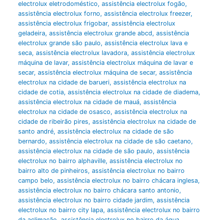
electrolux eletrodoméstico
,
assistência electrolux fogão
,
assistência electrolux forno
,
assistência electrolux freezer
,
assistência electrolux frigobar
,
assistência electrolux
geladeira
,
assistência electrolux grande abcd
,
assistência
electrolux grande são paulo
,
assistência electrolux lava e
seca
,
assistência electrolux lavadora
,
assistência electrolux
máquina de lavar
,
assistência electrolux máquina de lavar e
secar
,
assistência electrolux máquina de secar
,
assistência
electrolux na cidade de barueri
,
assistência electrolux na
cidade de cotia
,
assistência electrolux na cidade de diadema
,
assistência electrolux na cidade de mauá
,
assistência
electrolux na cidade de osasco
,
assistência electrolux na
cidade de ribeirão pires
,
assistência electrolux na cidade de
santo andré
,
assistência electrolux na cidade de são
bernardo
,
assistência electrolux na cidade de são caetano
,
assistência electrolux na cidade de são paulo
,
assistência
electrolux no bairro alphaville
,
assistência electrolux no
bairro alto de pinheiros
,
assistência electrolux no bairro
campo belo
,
assistência electrolux no bairro chácara inglesa
,
assistência electrolux no bairro chácara santo antonio
,
assistência electrolux no bairro cidade jardim
,
assistência
electrolux no bairro city lapa
,
assistência electrolux no bairro
da aclimação
,
assistência electrolux no bairro da água