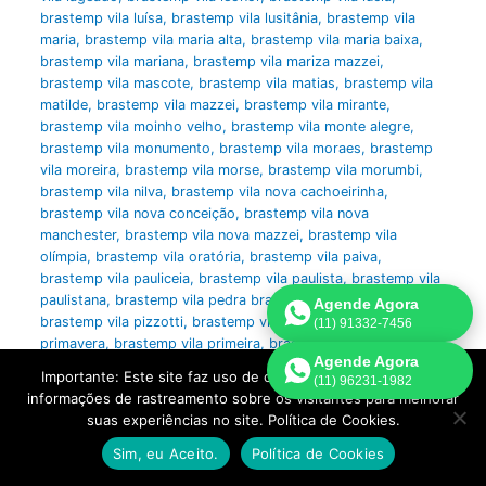
brastemp vila luísa
,
brastemp vila lusitânia
,
brastemp vila
maria
,
brastemp vila maria alta
,
brastemp vila maria baixa
,
brastemp vila mariana
,
brastemp vila mariza mazzei
,
brastemp vila mascote
,
brastemp vila matias
,
brastemp vila
matilde
,
brastemp vila mazzei
,
brastemp vila mirante
,
brastemp vila moinho velho
,
brastemp vila monte alegre
,
brastemp vila monumento
,
brastemp vila moraes
,
brastemp
vila moreira
,
brastemp vila morse
,
brastemp vila morumbi
,
brastemp vila nilva
,
brastemp vila nova cachoeirinha
,
brastemp vila nova conceição
,
brastemp vila nova
manchester
,
brastemp vila nova mazzei
,
brastemp vila
olímpia
,
brastemp vila oratória
,
brastemp vila paiva
,
brastemp vila pauliceia
,
brastemp vila paulista
,
brastemp vila
paulistana
,
brastemp vila pedra branca
,
brastemp vila peres
,
Agende Agora
brastemp vila pizzotti
,
brastemp vila pompéia
,
brastemp vila
(11) 91332-7456
primavera
,
brastemp vila primeira
,
brastemp vila progredior
,
Agende Agora
brastemp vila prudente
,
brastemp vila rabelo
,
brastemp vila
Importante: Este site faz uso de cookies que podem conter
(11) 96231-1982
ré
,
brastemp vila regente feijó
,
brastemp vila remédios
,
informações de rastreamento sobre os visitantes para melhorar
brastemp vila romana
,
brastemp vila rute
,
brastemp vila
suas experiências no site. Política de Cookies.
sabará
,
brastemp vila sacomã
,
brastemp vila salete
,
brastemp vila salvador romeu
,
brastemp vila santa catarina
,
Sim, eu Aceito.
Política de Cookies
brastemp vila santo antônio
,
brastemp vila santo stefano
,