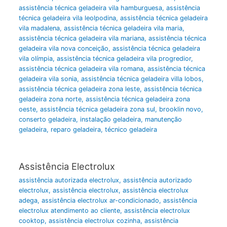
assistência técnica geladeira vila hamburguesa
,
assistência
técnica geladeira vila leolpodina
,
assistência técnica geladeira
vila madalena
,
assistência técnica geladeira vila maria
,
assistência técnica geladeira vila mariana
,
assistência técnica
geladeira vila nova conceição
,
assistência técnica geladeira
vila olímpia
,
assistência técnica geladeira vila progredior
,
assistência técnica geladeira vila romana
,
assistência técnica
geladeira vila sonia
,
assistência técnica geladeira villa lobos
,
assistência técnica geladeira zona leste
,
assistência técnica
geladeira zona norte
,
assistência técnica geladeira zona
oeste
,
assistência técnica geladeira zona sul
,
brooklin novo
,
conserto geladeira
,
instalação geladeira
,
manutenção
geladeira
,
reparo geladeira
,
técnico geladeira
Assistência Electrolux
assistência autorizada electrolux
,
assistência autorizado
electrolux
,
assistência electrolux
,
assistência electrolux
adega
,
assistência electrolux ar-condicionado
,
assistência
electrolux atendimento ao cliente
,
assistência electrolux
cooktop
,
assistência electrolux cozinha
,
assistência