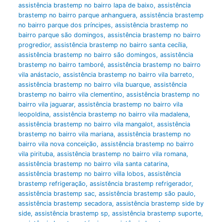
assistência brastemp no bairro lapa de baixo
,
assistência
brastemp no bairro parque anhanguera
,
assistência brastemp
no bairro parque dos príncipes
,
assistência brastemp no
bairro parque são domingos
,
assistência brastemp no bairro
progredior
,
assistência brastemp no bairro santa cecília
,
assistência brastemp no bairro são domingos
,
assistência
brastemp no bairro tamboré
,
assistência brastemp no bairro
vila anástacio
,
assistência brastemp no bairro vila barreto
,
assistência brastemp no bairro vila buarque
,
assistência
brastemp no bairro vila clementino
,
assistência brastemp no
bairro vila jaguarar
,
assistência brastemp no bairro vila
leopoldina
,
assistência brastemp no bairro vila madalena
,
assistência brastemp no bairro vila mangalot
,
assistência
brastemp no bairro vila mariana
,
assistência brastemp no
bairro vila nova conceição
,
assistência brastemp no bairro
vila pirituba
,
assistência brastemp no bairro vila romana
,
assistência brastemp no bairro vila santa catarina
,
assistência brastemp no bairro villa lobos
,
assistência
brastemp refrigeração
,
assistência brastemp refrigerador
,
assistência brastemp sac
,
assistência brastemp são paulo
,
assistência brastemp secadora
,
assistência brastemp side by
side
,
assistência brastemp sp
,
assistência brastemp suporte
,